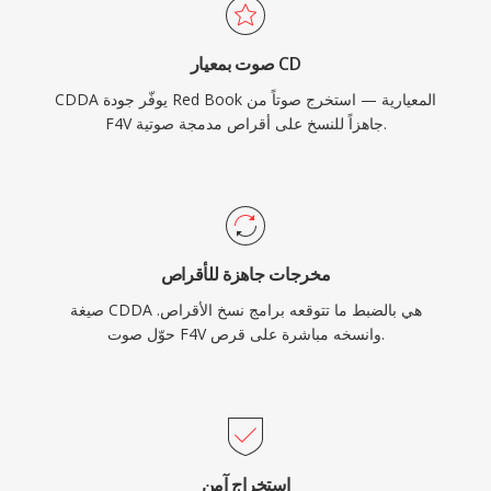
صوت بمعيار CD
CDDA يوفّر جودة Red Book المعيارية — استخرج صوتاً من
F4V جاهزاً للنسخ على أقراص مدمجة صوتية.
مخرجات جاهزة للأقراص
صيغة CDDA هي بالضبط ما تتوقعه برامج نسخ الأقراص.
حوّل صوت F4V وانسخه مباشرة على قرص.
استخراج آمن