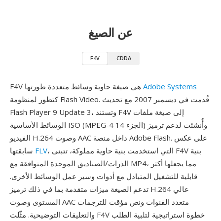
عن الصيغ
F4V
CDDA
Adobe Systems
F4V هي صيغة حاوية وسائط متعددة طورتها
كتطور لمنظومة Flash Video. قُدمت في ديسمبر 2007 مع تحديث
Flash Player 9 Update 3، وتستند F4V إلى صيغة ملفات
الوسائط الأساسية ISO (MPEG-4 الجزء 14) وأُنشئت لدعم ترميز
الفيديو H.264 وصوت AAC داخل منصة Adobe Flash. على عكس
، التي استخدمت بنية حاوية مملوكة، تتبنى F4V بنية
FLV
سابقتها
الذرات/الصناديق الموحدة المتوافقة مع MP4، مما يجعلها أكثر
قابلية للتشغيل المتبادل مع أدوات وسير عمل الوسائط الأخرى.
تدعم الصيغة ميزات متقدمة بما في ذلك ترميز H.264 عالي
المستوى وصوت AAC متعدد القنوات ونص مؤقت للترجمات
والتعليقات التوضيحية. مثّلت F4V خطوة استراتيجية لتلبية الطلب