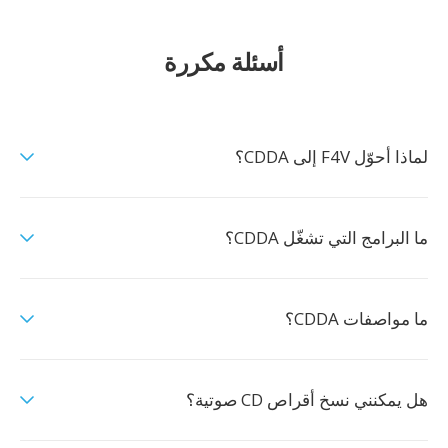
أسئلة مكررة
لماذا أحوّل F4V إلى CDDA؟
ما البرامج التي تشغّل CDDA؟
ما مواصفات CDDA؟
هل يمكنني نسخ أقراص CD صوتية؟