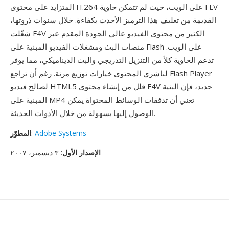
المتزايد على محتوى H.264 على الويب، حيث لم تتمكن حاوية FLV
القديمة من تغليف هذا الترميز الأحدث بكفاءة. خلال سنوات ذروتها،
شغّلت F4V الكثير من محتوى الفيديو عالي الجودة المقدم عبر
منصات البث ومشغلات الفيديو المبنية على Flash على الويب.
تدعم الحاوية كلاً من التنزيل التدريجي والبث الديناميكي، مما يوفر
لناشري المحتوى خيارات توزيع مرنة. رغم أن تراجع Flash Player
لصالح فيديو HTML5 قلل من إنشاء محتوى F4V جديد، فإن البنية
المبنية على MP4 تعني أن تدفقات الوسائط المحتواة يمكن
الوصول إليها بسهولة من خلال الأدوات الحديثة.
Adobe Systems
:
المطوّر
الإصدار الأول
: ٣ ديسمبر، ٢٠٠٧