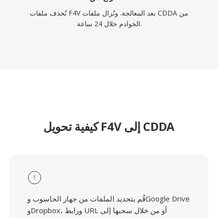
تُحذف ملفات F4V بعد المعالجة. وتُزال ملفات CDDA من
الخوادم خلال 24 ساعة.
كيفية تحويل F4V إلى CDDA
1
قُم بتحديد الملفات من جهاز الحاسوب وGoogle Drive
وDropbox، ورابط URL أو من خلال سحبها إلى