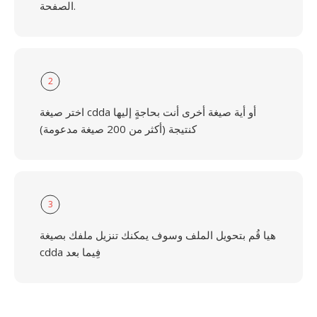
الصفحة.
2
اختر صيغة cdda أو أية صيغة أخرى أنت بحاجةٍ إليها
كنتيجة (أكثر من 200 صيغة مدعومة)
3
هيا قُم بتحويل الملف وسوف يمكنك تنزيل ملفك بصيغة
cdda فِيما بعد