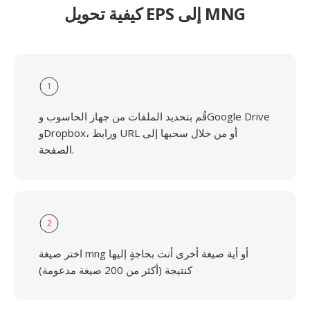
كيفية تحويل EPS إلى MNG
1
قُم بتحديد الملفات من جهاز الحاسوب وGoogle Drive
وDropbox، ورابط URL أو من خلال سحبها إلى
الصفحة.
2
اختر صيغة mng أو أية صيغة أخرى أنت بحاجةٍ إليها
كنتيجة (أكثر من 200 صيغة مدعومة)