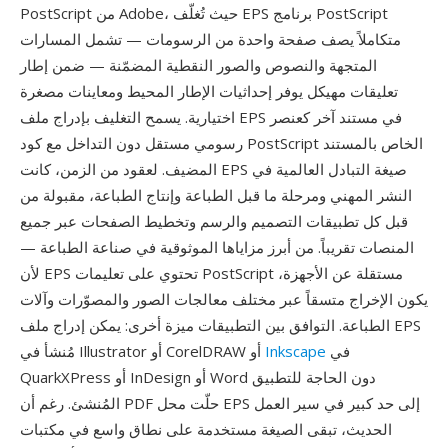
PostScript من Adobe، حيث تُغلّف EPS برنامج PostScript
متكاملاً يصف صفحة واحدة من الرسومات — تشمل المسارات
المتجهة والنصوص والصور النقطية المضمّنة — ضمن إطار
تعليقات مهيكل يوفر إحداثيات الإطار المحيط ومعاينات مصغرة
اختيارية. يسمح التغليف بإدراج ملف EPS في مستند آخر كعنصر
رسومي مستقل دون التداخل مع كود PostScript الخاص بالمستند
المضيف. لعقود من الزمن، كانت EPS صيغة التبادل العالمية في
النشر المهني ومرحلة ما قبل الطباعة وإنتاج الطباعة، مقبولة من
قبل كل تطبيقات التصميم والرسم وتخطيط الصفحات عبر جميع
المنصات تقريباً. من أبرز مزاياها الموثوقية في صناعة الطباعة —
لأن EPS تحتوي على تعليمات PostScript مستقلة عن الأجهزة،
يكون الإخراج متسقاً عبر مختلف معالجات الصور والمصوّرات وآلات
الطباعة. التوافق بين التطبيقات ميزة أخرى: يمكن إدراج ملف EPS
في
Inkscape
مُنشأ في Illustrator أو CorelDRAW أو
QuarkXPress أو InDesign أو Word دون الحاجة للتطبيق
المُنشئ. رغم أن PDF حلّت محل EPS إلى حد كبير في سير العمل
الحديث، تبقى الصيغة مستخدمة على نطاق واسع في مكتبات