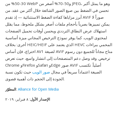
30-50% من WebP و50-70% أصغر من JPEG، وهو ما يمثل أكبر
تحسن في الضغط بين صيغ الصور الشائعة خلال أكثر من عقد. من
أبرز مزاياها كفاءة الضغط الاستثنائية — إذ تقدم AVIF صوراً لا
يمكن تمييزها بصرياً بأحجام ملفات أصغر بشكل ملحوظ، مما يقلل
استهلاك عرض النطاق الترددي ويحسن أوقات تحميل الصفحات
لمحتوى الويب. كما يوفر نموذج الترخيص المجاني ميزة أساسية
أخرى: بخلاف HEIC/HEIF الذي يعتمد على HEVC المحمي ببراءات
اختراع، فإن أساس AV1 لصيغة AVIF متاح مجاناً للجميع دون رسوم
ترخيص. وقد وصل دعم المتصفحات إلى انتشار واسع، حيث تعرض
Chrome وFirefox وSafari وEdge صور AVIF أصلياً. تكتسب
الصيغة اعتماداً سريعاً في مجال
صور الويب
حيث تكون نسبة
الجودة إلى الحجم ذات أهمية قصوى.
Alliance for Open Media
:
المطوّر
الإصدار الأول
: ٨ فبراير، ٢٠١٩