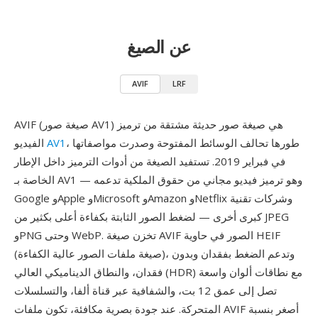
عن الصيغ
AVIF
LRF
AVIF (صيغة صور AV1) هي صيغة صور حديثة مشتقة من ترميز
، طورها تحالف الوسائط المفتوحة وصدرت مواصفاتها
AV1
الفيديو
في فبراير 2019. تستفيد الصيغة من أدوات الترميز داخل الإطار
الخاصة بـ AV1 — وهو ترميز فيديو مجاني من حقوق الملكية تدعمه
Google وApple وMicrosoft وAmazon وNetflix وشركات تقنية
كبرى أخرى — لضغط الصور الثابتة بكفاءة أعلى بكثير من JPEG
وPNG وحتى WebP. تخزن صيغة AVIF الصور في حاوية HEIF
(صيغة ملفات الصور عالية الكفاءة)، وتدعم الضغط بفقدان وبدون
فقدان، والنطاق الديناميكي العالي (HDR) مع نطاقات ألوان واسعة
تصل إلى عمق 12 بت، والشفافية عبر قناة ألفا، والتسلسلات
المتحركة. عند جودة بصرية مكافئة، تكون ملفات AVIF أصغر بنسبة