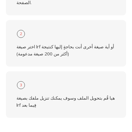
الصفحة.
2
اختر صيغة lrf أو أية صيغة أخرى أنت بحاجةٍ إليها كنتيجة
(أكثر من 200 صيغة مدعومة)
3
هيا قُم بتحويل الملف وسوف يمكنك تنزيل ملفك بصيغة
lrf فِيما بعد