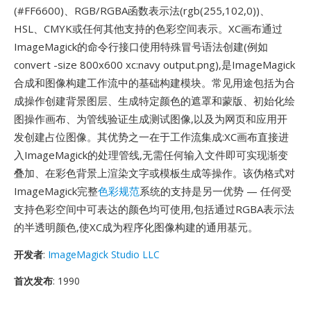
(#FF6600)、RGB/RGBA函数表示法(rgb(255,102,0))、
HSL、CMYK或任何其他支持的色彩空间表示。XC画布通过
ImageMagick的命令行接口使用特殊冒号语法创建(例如
convert -size 800x600 xc:navy output.png),是ImageMagick
合成和图像构建工作流中的基础构建模块。常见用途包括为合
成操作创建背景图层、生成特定颜色的遮罩和蒙版、初始化绘
图操作画布、为管线验证生成测试图像,以及为网页和应用开
发创建占位图像。其优势之一在于工作流集成:XC画布直接进
入ImageMagick的处理管线,无需任何输入文件即可实现渐变
叠加、在彩色背景上渲染文字或模板生成等操作。该伪格式对
ImageMagick完整
色彩规范
系统的支持是另一优势 — 任何受
支持色彩空间中可表达的颜色均可使用,包括通过RGBA表示法
的半透明颜色,使XC成为程序化图像构建的通用基元。
开发者
:
ImageMagick Studio LLC
首次发布
: 1990