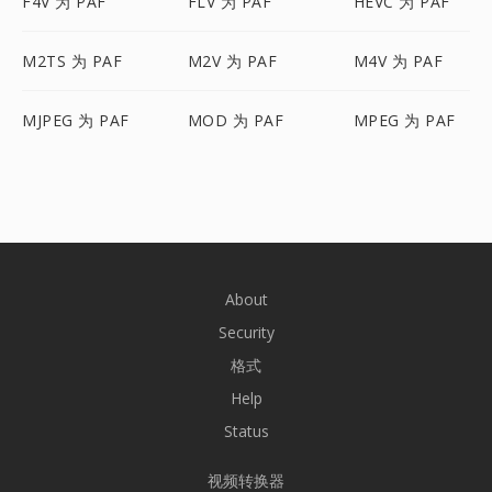
F4V 为 PAF
FLV 为 PAF
HEVC 为 PAF
M2TS 为 PAF
M2V 为 PAF
M4V 为 PAF
MJPEG 为 PAF
MOD 为 PAF
MPEG 为 PAF
About
Security
格式
Help
Status
视频转换器