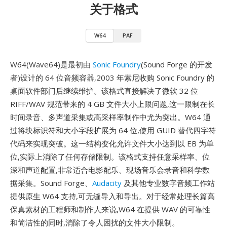
关于格式
W64
PAF
W64(Wave64)是最初由
Sonic Foundry
(Sound Forge 的开发
者)设计的 64 位音频容器,2003 年索尼收购 Sonic Foundry 的
桌面软件部门后继续维护。该格式直接解决了微软 32 位
RIFF/WAV 规范带来的 4 GB 文件大小上限问题,这一限制在长
时间录音、多声道采集或高采样率制作中尤为突出。W64 通
过将块标识符和大小字段扩展为 64 位,使用 GUID 替代四字符
代码来实现突破。这一结构变化允许文件大小达到以 EB 为单
位,实际上消除了任何存储限制。该格式支持任意采样率、位
深和声道配置,非常适合电影配乐、现场音乐会录音和科学数
据采集。Sound Forge、
Audacity
及其他专业数字音频工作站
提供原生 W64 支持,可无缝导入和导出。对于经常处理长篇高
保真素材的工程师和制作人来说,W64 在提供 WAV 的可靠性
和简洁性的同时,消除了令人困扰的文件大小限制。