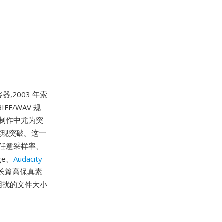
容器,2003 年索
FF/WAV 规
率制作中尤为突
来实现突破。这一
持任意采样率、
ge、
Audacity
理长篇高保真素
人困扰的文件大小