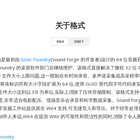
关于格式
W64
SNDT
64)是最初由
Sonic Foundry
(Sound Forge 的开发者)设计的 64 位音频
c Foundry 的桌面软件部门后继续维护。该格式直接解决了微软 32 位 RI
 GB 文件大小上限问题,这一限制在长时间录音、多声道采集或高采样
过将块标识符和大小字段扩展为 64 位,使用 GUID 替代四字符代码
文件大小达到以 EB 为单位,实际上消除了任何存储限制。该格式支
,非常适合电影配乐、现场音乐会录音和科学数据采集。Sound For
字音频工作站提供原生 W64 支持,可无缝导入和导出。对于经常处
作人来说,W64 在提供 WAV 的可靠性和简洁性的同时,消除了令
Foundry