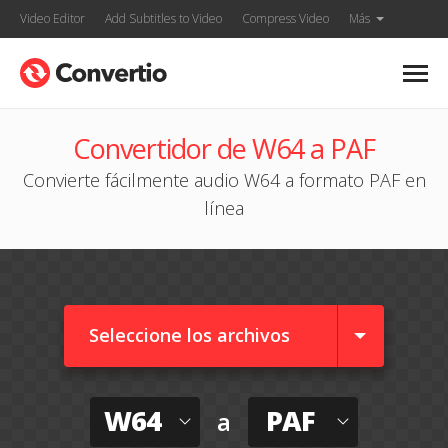
Video Editor
Add Subtitles to Video
Compress Video
Más
Convertidor de W64 a PAF
Convierte fácilmente audio W64 a formato PAF en
línea
Seleccione los archivos
W64
PAF
a