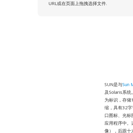
URL或在页面上拖拽选择文件.
SUN是与
Sun 
及Solaris系
为标识，存储1
缩，具有32字
口图标、光标图
应用程序中。
像），后跟十六