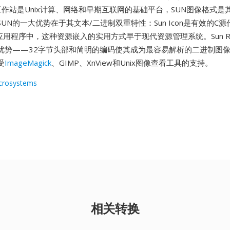
的Sun工作站是Unix计算、网络和早期互联网的基础平台，SUN图像格式
UN的一大优势在于其文本/二进制双重特性：Sun Icon是有效的C
de到应用程序中，这种资源嵌入的实用方式早于现代资源管理系统。Sun Ra
优势——32字节头部和简明的编码使其成为最容易解析的二进制图
受
ImageMagick
、GIMP、XnView和Unix图像查看工具的支持。
crosystems
相关转换