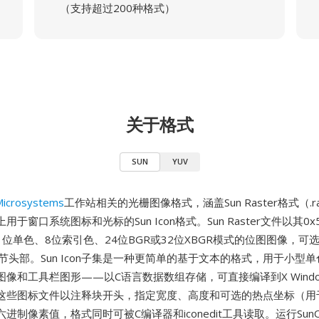
（支持超过200种格式）
关于格式
SUN
YUV
Microsystems
工作站相关的光栅图像格式，涵盖Sun Raster格式（.ra
统上用于窗口系统图标和光标的Sun Icon格式。Sun Raster文件以其0x5
位单色、8位索引色、24位BGR或32位XBGR模式的位图图像，可
节头部。Sun Icon子集是一种更简单的基于文本的格式，用于小型
像和工具栏图形——以C语言数据数组存储，可直接编译到X Window和
这些图标文件以注释块开头，指定宽度、高度和可选的热点坐标（用
进制像素值，格式同时可被C编译器和iconedit工具读取。运行Sun