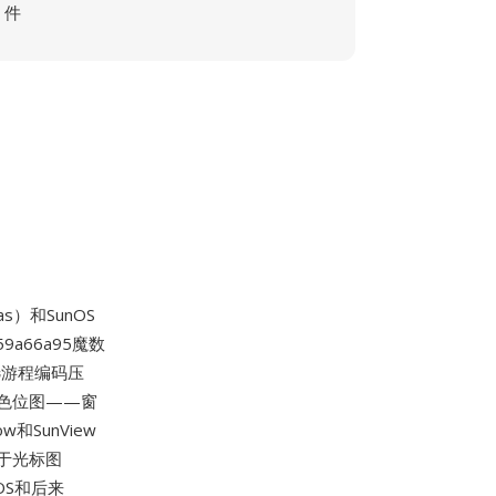
件
s）和SunOS
9a66a95魔数
选游程编码压
单色位图——窗
SunView
于光标图
OS和后来