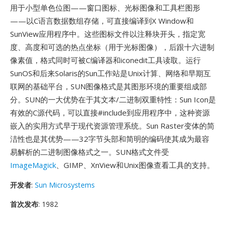
用于小型单色位图——窗口图标、光标图像和工具栏图形
——以C语言数据数组存储，可直接编译到X Window和
SunView应用程序中。这些图标文件以注释块开头，指定宽
度、高度和可选的热点坐标（用于光标图像），后跟十六进制
像素值，格式同时可被C编译器和iconedit工具读取。运行
SunOS和后来Solaris的Sun工作站是Unix计算、网络和早期互
联网的基础平台，SUN图像格式是其图形环境的重要组成部
分。SUN的一大优势在于其文本/二进制双重特性：Sun Icon是
有效的C源代码，可以直接#include到应用程序中，这种资源
嵌入的实用方式早于现代资源管理系统。Sun Raster变体的简
洁性也是其优势——32字节头部和简明的编码使其成为最容
易解析的二进制图像格式之一。SUN格式文件受
ImageMagick
、GIMP、XnView和Unix图像查看工具的支持。
开发者
:
Sun Microsystems
首次发布
: 1982