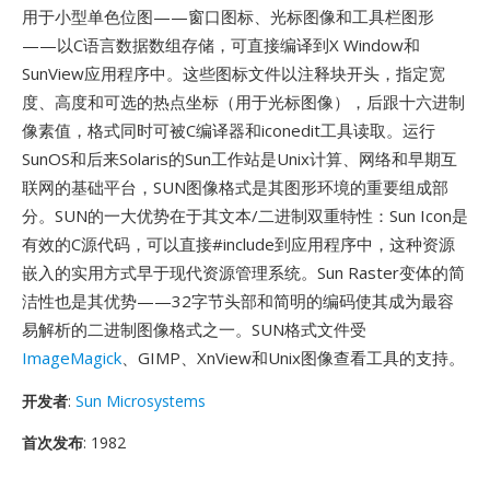
用于小型单色位图——窗口图标、光标图像和工具栏图形
——以C语言数据数组存储，可直接编译到X Window和
SunView应用程序中。这些图标文件以注释块开头，指定宽
度、高度和可选的热点坐标（用于光标图像），后跟十六进制
像素值，格式同时可被C编译器和iconedit工具读取。运行
SunOS和后来Solaris的Sun工作站是Unix计算、网络和早期互
联网的基础平台，SUN图像格式是其图形环境的重要组成部
分。SUN的一大优势在于其文本/二进制双重特性：Sun Icon是
有效的C源代码，可以直接#include到应用程序中，这种资源
嵌入的实用方式早于现代资源管理系统。Sun Raster变体的简
洁性也是其优势——32字节头部和简明的编码使其成为最容
易解析的二进制图像格式之一。SUN格式文件受
ImageMagick
、GIMP、XnView和Unix图像查看工具的支持。
开发者
:
Sun Microsystems
首次发布
: 1982