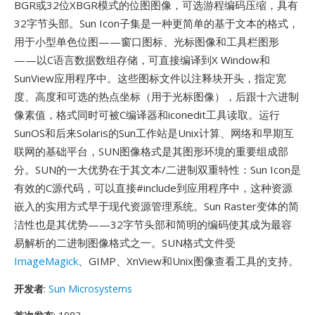
BGR或32位XBGR模式的位图图像，可选游程编码压缩，具有
32字节头部。Sun Icon子集是一种更简单的基于文本的格式，
用于小型单色位图——窗口图标、光标图像和工具栏图形
——以C语言数据数组存储，可直接编译到X Window和
SunView应用程序中。这些图标文件以注释块开头，指定宽
度、高度和可选的热点坐标（用于光标图像），后跟十六进制
像素值，格式同时可被C编译器和iconedit工具读取。运行
SunOS和后来Solaris的Sun工作站是Unix计算、网络和早期互
联网的基础平台，SUN图像格式是其图形环境的重要组成部
分。SUN的一大优势在于其文本/二进制双重特性：Sun Icon是
有效的C源代码，可以直接#include到应用程序中，这种资源
嵌入的实用方式早于现代资源管理系统。Sun Raster变体的简
洁性也是其优势——32字节头部和简明的编码使其成为最容
易解析的二进制图像格式之一。SUN格式文件受
ImageMagick
、GIMP、XnView和Unix图像查看工具的支持。
开发者
:
Sun Microsystems