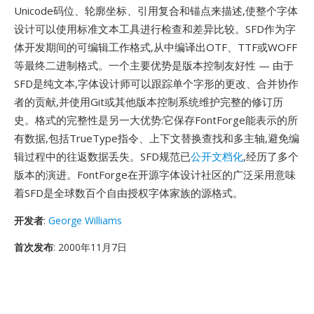
Unicode码位、轮廓坐标、引用复合和锚点来描述,使整个字体
设计可以使用标准文本工具进行检查和差异比较。SFD作为字
体开发期间的可编辑工作格式,从中编译出OTF、TTF或WOFF
等最终二进制格式。一个主要优势是版本控制友好性 — 由于
SFD是纯文本,字体设计师可以跟踪单个字形的更改、合并协作
者的贡献,并使用Git或其他版本控制系统维护完整的修订历
史。格式的完整性是另一大优势:它保存FontForge能表示的所
有数据,包括TrueType指令、上下文替换查找和多主轴,避免编
辑过程中的往返数据丢失。SFD规范已
公开文档化
,经历了多个
版本的演进。FontForge在开源字体设计社区的广泛采用意味
着SFD是全球数百个自由授权字体家族的源格式。
开发者
:
George Williams
首次发布
: 2000年11月7日