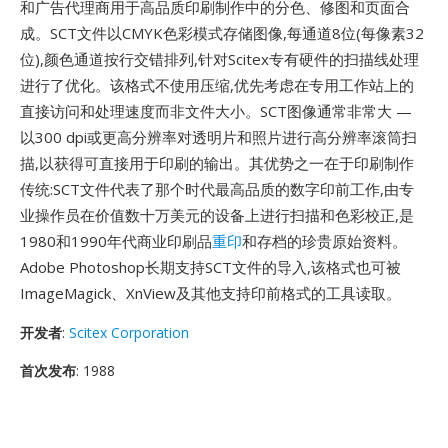
和广告代理商用于高品质印刷制作中的分色、修图和页面合
成。SCT文件以CMYK色彩模式存储图像,每通道8位(每像素32
位),颜色通道按行交错排列,针对Scitex专有硬件的扫描线处理
进行了优化。该格式不使用压缩,优先考虑在专用工作站上的
直接访问和处理速度而非文件大小。SCT图像通常非常大 —
以300 dpi或更高分辨率对透明片和照片进行高分辨率滚筒扫
描,以获得可直接用于印刷的输出。其优势之一在于印刷制作
传统:SCT文件代表了那个时代最高品质的数字印前工作,由专
业操作员在价值数十万美元的设备上进行扫描和色彩校正,是
1980和1990年代商业印刷品
重印
和存档的珍贵原始资料。
Adobe Photoshop长期支持SCT文件的导入,该格式也可被
ImageMagick、XnView及其他支持印前格式的工具读取。
开发者
:
Scitex Corporation
首次发布
: 1988