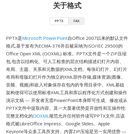
关于格式
PPTX
FAX
PPTX是
Microsoft PowerPoint
自Office 2007以来的默认文件
格式,基于发布为ECMA-376并后被采纳为ISO/IEC 29500的
Office Open XML (OOXML) 标准。PPTX文件是一个ZIP压缩
包,包含以结构化、可人工检查的层次结构描述幻灯片内容、
布局、主题、关系和元数据的XML文档。每张幻灯片、幻灯片
布局和母版幻灯片作为独立的XML部件存储,媒体资源(图像、
音频、视频)和嵌入对象保存在包内的专用目录中。XML基础
架构使得可以使用标准XML工具和库以程序化方式创建和操作
演示文稿 — 开发者无需PowerPoint本身即可生成、修改或从
PPTX文件中提取内容。其一大显著优势是开放性和互操作性:
完整文档化的
OOXML
规范允许任何软件读写PPTX文件,且该
格式被LibreOffice Impress、Google Slides、Apple
Keynote等众多工具所支持。内置ZIP压缩是另一实用优势 —