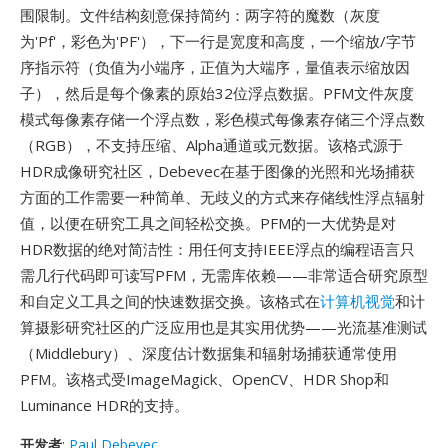
围限制。文件结构刻意保持简约：两字符的魔数（灰度
为'Pf'，彩色为'PF'），下一行是宽度和高度，一个缩放/字节
序指示符（负值为小端序，正值为大端序，量值表示缩放因
子），然后是每个像素的原始32位浮点数据。PFM文件灰度
模式每像素存储一个浮点数，彩色模式每像素存储三个浮点数
（RGB），不支持压缩、Alpha通道或元数据。该格式源于
HDR成像研究社区，Debevec在基于图像的光照和光场捕获
方面的工作需要一种简单、无歧义的方式来存储线性浮点辐射
值，以便在研究工具之间轻松交换。PFM的一大优势是对
HDR数据的绝对简洁性：用任何支持IEEE浮点的编程语言只
需几行代码即可读写PFM，无需库依赖——非常适合研究原型
和自定义工具之间的快速数据交换。该格式在
计算机视觉
和计
算摄影研究社区的广泛应用也是其实用优势——光流基准测试
（Middlebury）、深度估计数据集和辐射场捕获通常使用
PFM。该格式受ImageMagick、OpenCV、HDR Shop和
Luminance HDR的支持。
开发者
:
Paul Debevec