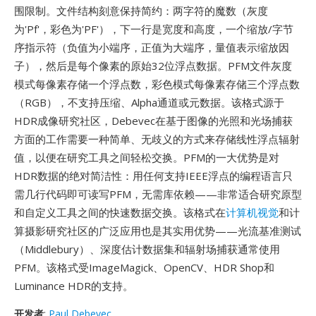
围限制。文件结构刻意保持简约：两字符的魔数（灰度
为'Pf'，彩色为'PF'），下一行是宽度和高度，一个缩放/字节
序指示符（负值为小端序，正值为大端序，量值表示缩放因
子），然后是每个像素的原始32位浮点数据。PFM文件灰度
模式每像素存储一个浮点数，彩色模式每像素存储三个浮点数
（RGB），不支持压缩、Alpha通道或元数据。该格式源于
HDR成像研究社区，Debevec在基于图像的光照和光场捕获
方面的工作需要一种简单、无歧义的方式来存储线性浮点辐射
值，以便在研究工具之间轻松交换。PFM的一大优势是对
HDR数据的绝对简洁性：用任何支持IEEE浮点的编程语言只
需几行代码即可读写PFM，无需库依赖——非常适合研究原型
和自定义工具之间的快速数据交换。该格式在
计算机视觉
和计
算摄影研究社区的广泛应用也是其实用优势——光流基准测试
（Middlebury）、深度估计数据集和辐射场捕获通常使用
PFM。该格式受ImageMagick、OpenCV、HDR Shop和
Luminance HDR的支持。
开发者
:
Paul Debevec