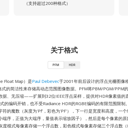
（支持超过200种格式）
关于格式
PFM
HDR
e Float Map）是
Paul Debevec
于2001年前后设计的浮点光栅图像
列格式的简洁性来存储高动态范围图像数据。PFM将PBM/PGM/PP
数据、无压缩——扩展到32位IEEE浮点采样，提供对HDR像素值的
等格式的编码开销，也不受Radiance HDR的RGBE编码的有限范围限
符的魔数（灰度为'Pf'，彩色为'PF'），下一行是宽度和高度，一个
小端序，正值为大端序，量值表示缩放因子），然后是每个像素的原
件灰度模式每像素存储一个浮点数，彩色模式每像素存储三个浮点数（