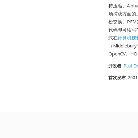
持压缩、Alp
场捕获方面的
松交换。PF
代码即可读写
式在
计算机视
（Middleb
OpenCV、HD
开发者
:
Paul D
首次发布
: 2001