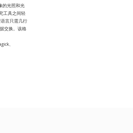
图像的光照和光
究工具之间轻
程语言只需几行
数据交换。该格
ick、