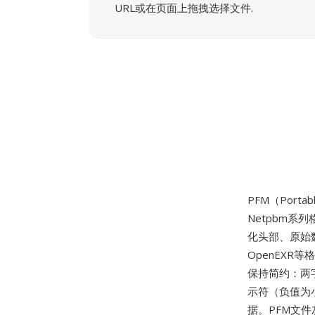
URL或在页面上拖拽选择文件.
PFM（Portabl
Netpbm系
化头部、原始
OpenEXR
保持简约：两字
示符（负值为
据。PFM文