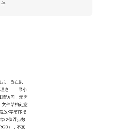
件
格式，旨在以
M的理念——最小
直接访问，无需
制。文件结构刻意
缩放/字节序指
始32位浮点数
RGB），不支