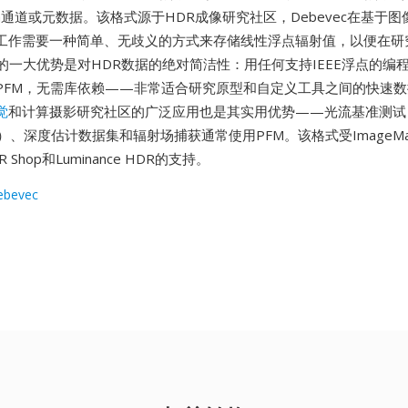
ha通道或元数据。该格式源于HDR成像研究社区，Debevec在基于
工作需要一种简单、无歧义的方式来存储线性浮点辐射值，以便在研
M的一大优势是对HDR数据的绝对简洁性：用任何支持IEEE浮点的编
PFM，无需库依赖——非常适合研究原型和自定义工具之间的快速
觉
和计算摄影研究社区的广泛应用也是其实用优势——光流基准测试
ury）、深度估计数据集和辐射场捕获通常使用PFM。该格式受ImageMag
R Shop和Luminance HDR的支持。
ebevec