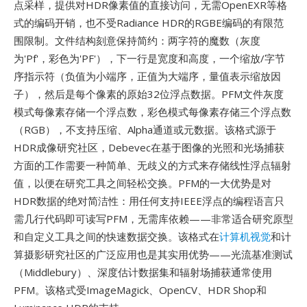
点采样，提供对HDR像素值的直接访问，无需OpenEXR等格
式的编码开销，也不受Radiance HDR的RGBE编码的有限范
围限制。文件结构刻意保持简约：两字符的魔数（灰度
为'Pf'，彩色为'PF'），下一行是宽度和高度，一个缩放/字节
序指示符（负值为小端序，正值为大端序，量值表示缩放因
子），然后是每个像素的原始32位浮点数据。PFM文件灰度
模式每像素存储一个浮点数，彩色模式每像素存储三个浮点数
（RGB），不支持压缩、Alpha通道或元数据。该格式源于
HDR成像研究社区，Debevec在基于图像的光照和光场捕获
方面的工作需要一种简单、无歧义的方式来存储线性浮点辐射
值，以便在研究工具之间轻松交换。PFM的一大优势是对
HDR数据的绝对简洁性：用任何支持IEEE浮点的编程语言只
需几行代码即可读写PFM，无需库依赖——非常适合研究原型
和自定义工具之间的快速数据交换。该格式在
计算机视觉
和计
算摄影研究社区的广泛应用也是其实用优势——光流基准测试
（Middlebury）、深度估计数据集和辐射场捕获通常使用
PFM。该格式受ImageMagick、OpenCV、HDR Shop和