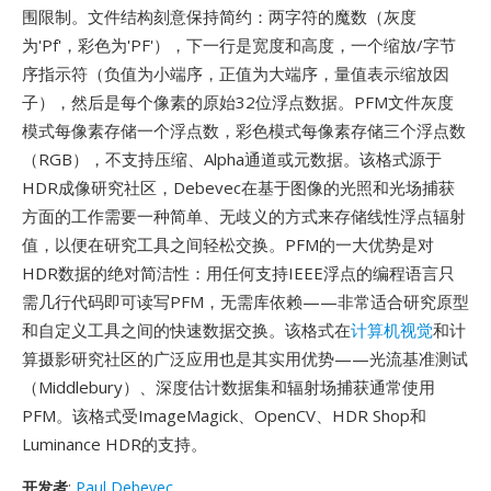
围限制。文件结构刻意保持简约：两字符的魔数（灰度
为'Pf'，彩色为'PF'），下一行是宽度和高度，一个缩放/字节
序指示符（负值为小端序，正值为大端序，量值表示缩放因
子），然后是每个像素的原始32位浮点数据。PFM文件灰度
模式每像素存储一个浮点数，彩色模式每像素存储三个浮点数
（RGB），不支持压缩、Alpha通道或元数据。该格式源于
HDR成像研究社区，Debevec在基于图像的光照和光场捕获
方面的工作需要一种简单、无歧义的方式来存储线性浮点辐射
值，以便在研究工具之间轻松交换。PFM的一大优势是对
HDR数据的绝对简洁性：用任何支持IEEE浮点的编程语言只
需几行代码即可读写PFM，无需库依赖——非常适合研究原型
和自定义工具之间的快速数据交换。该格式在
计算机视觉
和计
算摄影研究社区的广泛应用也是其实用优势——光流基准测试
（Middlebury）、深度估计数据集和辐射场捕获通常使用
PFM。该格式受ImageMagick、OpenCV、HDR Shop和
Luminance HDR的支持。
开发者
:
Paul Debevec