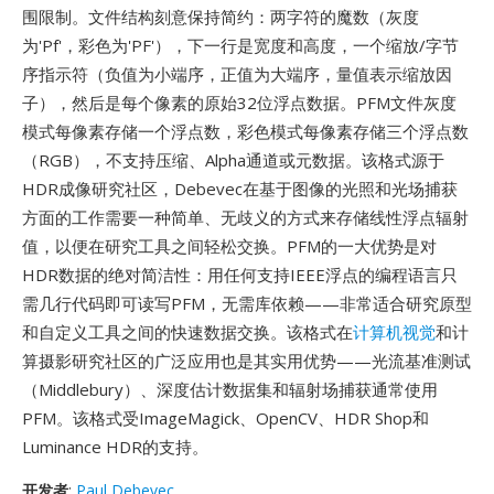
围限制。文件结构刻意保持简约：两字符的魔数（灰度
为'Pf'，彩色为'PF'），下一行是宽度和高度，一个缩放/字节
序指示符（负值为小端序，正值为大端序，量值表示缩放因
子），然后是每个像素的原始32位浮点数据。PFM文件灰度
模式每像素存储一个浮点数，彩色模式每像素存储三个浮点数
（RGB），不支持压缩、Alpha通道或元数据。该格式源于
HDR成像研究社区，Debevec在基于图像的光照和光场捕获
方面的工作需要一种简单、无歧义的方式来存储线性浮点辐射
值，以便在研究工具之间轻松交换。PFM的一大优势是对
HDR数据的绝对简洁性：用任何支持IEEE浮点的编程语言只
需几行代码即可读写PFM，无需库依赖——非常适合研究原型
和自定义工具之间的快速数据交换。该格式在
计算机视觉
和计
算摄影研究社区的广泛应用也是其实用优势——光流基准测试
（Middlebury）、深度估计数据集和辐射场捕获通常使用
PFM。该格式受ImageMagick、OpenCV、HDR Shop和
Luminance HDR的支持。
开发者
:
Paul Debevec