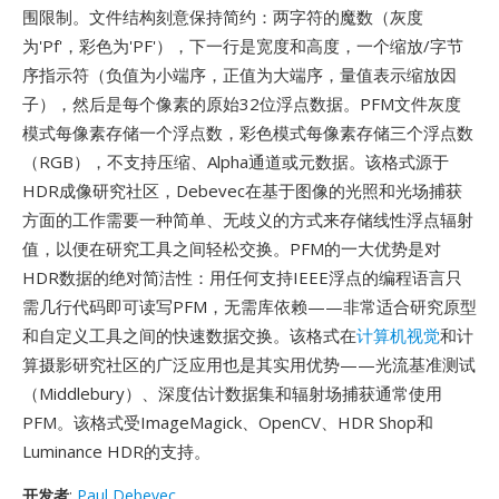
围限制。文件结构刻意保持简约：两字符的魔数（灰度
为'Pf'，彩色为'PF'），下一行是宽度和高度，一个缩放/字节
序指示符（负值为小端序，正值为大端序，量值表示缩放因
子），然后是每个像素的原始32位浮点数据。PFM文件灰度
模式每像素存储一个浮点数，彩色模式每像素存储三个浮点数
（RGB），不支持压缩、Alpha通道或元数据。该格式源于
HDR成像研究社区，Debevec在基于图像的光照和光场捕获
方面的工作需要一种简单、无歧义的方式来存储线性浮点辐射
值，以便在研究工具之间轻松交换。PFM的一大优势是对
HDR数据的绝对简洁性：用任何支持IEEE浮点的编程语言只
需几行代码即可读写PFM，无需库依赖——非常适合研究原型
和自定义工具之间的快速数据交换。该格式在
计算机视觉
和计
算摄影研究社区的广泛应用也是其实用优势——光流基准测试
（Middlebury）、深度估计数据集和辐射场捕获通常使用
PFM。该格式受ImageMagick、OpenCV、HDR Shop和
Luminance HDR的支持。
开发者
:
Paul Debevec