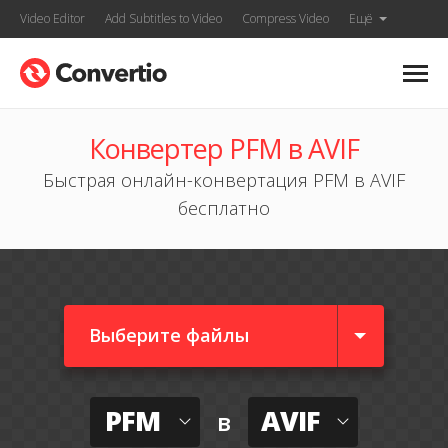
Video Editor
Add Subtitles to Video
Compress Video
Ещё
Конвертер PFM в AVIF
Быстрая онлайн-конвертация PFM в AVIF
бесплатно
Выберите файлы
PFM
AVIF
в