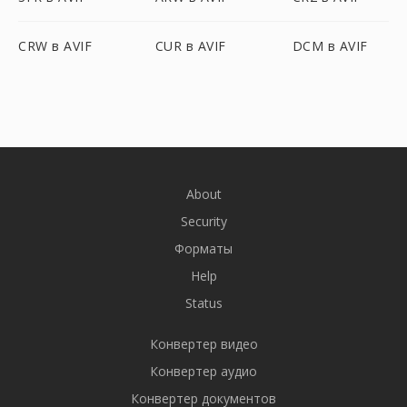
CRW в AVIF
CUR в AVIF
DCM в AVIF
About
Security
Форматы
Help
Status
Конвертер видео
Конвертер аудио
Конвертер документов