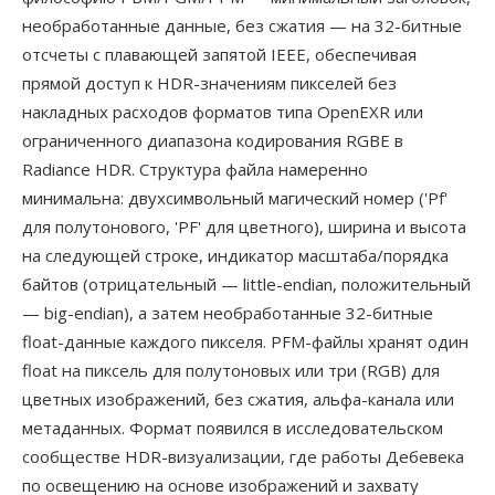
необработанные данные, без сжатия — на 32-битные
отсчеты с плавающей запятой IEEE, обеспечивая
прямой доступ к HDR-значениям пикселей без
накладных расходов форматов типа OpenEXR или
ограниченного диапазона кодирования RGBE в
Radiance HDR. Структура файла намеренно
минимальна: двухсимвольный магический номер ('Pf'
для полутонового, 'PF' для цветного), ширина и высота
на следующей строке, индикатор масштаба/порядка
байтов (отрицательный — little-endian, положительный
— big-endian), а затем необработанные 32-битные
float-данные каждого пикселя. PFM-файлы хранят один
float на пиксель для полутоновых или три (RGB) для
цветных изображений, без сжатия, альфа-канала или
метаданных. Формат появился в исследовательском
сообществе HDR-визуализации, где работы Дебевека
по освещению на основе изображений и захвату