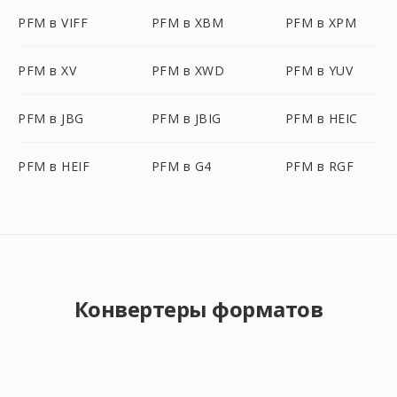
PFM в VIFF
PFM в XBM
PFM в XPM
PFM в XV
PFM в XWD
PFM в YUV
PFM в JBG
PFM в JBIG
PFM в HEIC
PFM в HEIF
PFM в G4
PFM в RGF
Конвертеры форматов