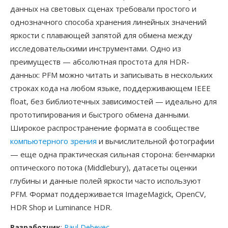
данных на световых сценах требовали простого и
однозначного способа хранения линейных значений
яркости с плавающей запятой для обмена между
исследовательскими инструментами. Одно из
преимуществ — абсолютная простота для HDR-
данных: PFM можно читать и записывать в нескольких
строках кода на любом языке, поддерживающем IEEE
float, без библиотечных зависимостей — идеально для
прототипирования и быстрого обмена данными.
Широкое распространение формата в сообществе
компьютерного зрения
и вычислительной фотографии
— еще одна практическая сильная сторона: бенчмарки
оптического потока (Middlebury), датасеты оценки
глубины и данные полей яркости часто используют
PFM. Формат поддерживается ImageMagick, OpenCV,
HDR Shop и Luminance HDR.
Разработчик
:
Paul Debevec