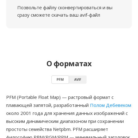
Позвольте файлу сконвертироваться и вы
сразу сможете скачать ваш avif-файл
О форматах
PFM
AVIF
PFM (Portable Float Map) — растровый формат с
плавающей запятой, разработанный
Полом Дебевеком
около 2001 года для хранения данных изображений с
высоким динамическим диапазоном при сохранении
простоты семейства Netpbm. PFM расширяет
философию PBM/PGM/PPM — минимальный заголовок,