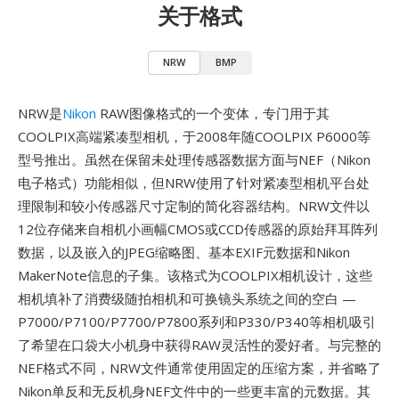
关于格式
NRW
BMP
NRW是
Nikon
RAW图像格式的一个变体，专门用于其
COOLPIX高端紧凑型相机，于2008年随COOLPIX P6000等
型号推出。虽然在保留未处理传感器数据方面与NEF（Nikon
电子格式）功能相似，但NRW使用了针对紧凑型相机平台处
理限制和较小传感器尺寸定制的简化容器结构。NRW文件以
12位存储来自相机小画幅CMOS或CCD传感器的原始拜耳阵列
数据，以及嵌入的JPEG缩略图、基本EXIF元数据和Nikon
MakerNote信息的子集。该格式为COOLPIX相机设计，这些
相机填补了消费级随拍相机和可换镜头系统之间的空白 —
P7000/P7100/P7700/P7800系列和P330/P340等相机吸引
了希望在口袋大小机身中获得RAW灵活性的爱好者。与完整的
NEF格式不同，NRW文件通常使用固定的压缩方案，并省略了
Nikon单反和无反机身NEF文件中的一些更丰富的元数据。其