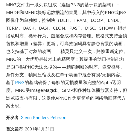
MNG文件由一系列块组成（遵循PNG的基于块的架构）：
MHDR和MEND块标记数据流的首尾，其中嵌入的PNG或JNG
图像作为单独帧，控制块（DEFI、FRAM、LOOP、ENDL、
TERM、BACK、BASI、CLON、PAST、DISC、SHOW）指导
播放时序、循环行为、图层合成和内存管理。该格式支持全帧
替换和增量（差异）更新，可高效编码具有静态背景的动画，
也支持基于对象的动画——精灵只定义一次，跨帧重新定位。
MNG的一大优势是技术上的精密度：其提供的动画控制能力
是GIF和APNG无法比拟的——精确到帧的时序、嵌套循环、
条件分支、帧间压缩以及在单个动画中混合有损/无损内容。
基于
PNG
的基础确保了每帧的无损质量和完整的Alpha透明
度。MNG受ImageMagick、GIMP和多种媒体播放器支持，但
浏览器支持有限，这促使APNG作为更简单的网络动画替代方
案出现。
开发者
:
Glenn Randers-Pehrson
首次发布
: 2001年1月31日