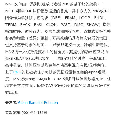
MNG文件由一系列块组成（遵循PNG的基于块的架构）：
MHDR和MEND块标记数据流的首尾，其中嵌入的PNG或JNG
图像作为单独帧，控制块（DEFI、FRAM、LOOP、ENDL、
TERM、BACK、BASI、CLON、PAST、DISC、SHOW）指导
播放时序、循环行为、图层合成和内存管理。该格式支持全帧
替换和增量（差异）更新，可高效编码具有静态背景的动画，
也支持基于对象的动画——精灵只定义一次，跨帧重新定位。
MNG的一大优势是技术上的精密度：其提供的动画控制能力
是GIF和APNG无法比拟的——精确到帧的时序、嵌套循环、
条件分支、帧间压缩以及在单个动画中混合有损/无损内容。
基于
PNG
的基础确保了每帧的无损质量和完整的Alpha透明
度。MNG受ImageMagick、GIMP和多种媒体播放器支持，但
浏览器支持有限，这促使APNG作为更简单的网络动画替代方
案出现。
开发者
:
Glenn Randers-Pehrson
首次发布
: 2001年1月31日