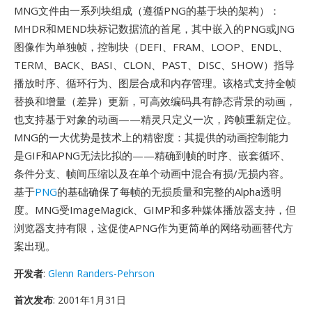
MNG文件由一系列块组成（遵循PNG的基于块的架构）：
MHDR和MEND块标记数据流的首尾，其中嵌入的PNG或JNG
图像作为单独帧，控制块（DEFI、FRAM、LOOP、ENDL、
TERM、BACK、BASI、CLON、PAST、DISC、SHOW）指导
播放时序、循环行为、图层合成和内存管理。该格式支持全帧
替换和增量（差异）更新，可高效编码具有静态背景的动画，
也支持基于对象的动画——精灵只定义一次，跨帧重新定位。
MNG的一大优势是技术上的精密度：其提供的动画控制能力
是GIF和APNG无法比拟的——精确到帧的时序、嵌套循环、
条件分支、帧间压缩以及在单个动画中混合有损/无损内容。
基于
PNG
的基础确保了每帧的无损质量和完整的Alpha透明
度。MNG受ImageMagick、GIMP和多种媒体播放器支持，但
浏览器支持有限，这促使APNG作为更简单的网络动画替代方
案出现。
开发者
:
Glenn Randers-Pehrson
首次发布
: 2001年1月31日