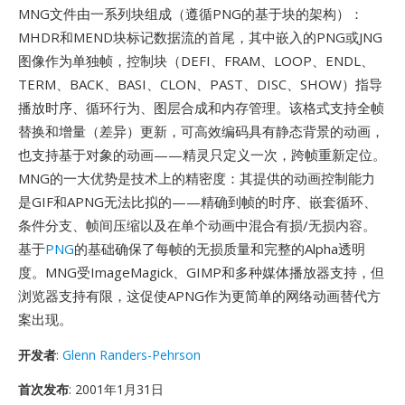
MNG文件由一系列块组成（遵循PNG的基于块的架构）：
MHDR和MEND块标记数据流的首尾，其中嵌入的PNG或JNG
图像作为单独帧，控制块（DEFI、FRAM、LOOP、ENDL、
TERM、BACK、BASI、CLON、PAST、DISC、SHOW）指导
播放时序、循环行为、图层合成和内存管理。该格式支持全帧
替换和增量（差异）更新，可高效编码具有静态背景的动画，
也支持基于对象的动画——精灵只定义一次，跨帧重新定位。
MNG的一大优势是技术上的精密度：其提供的动画控制能力
是GIF和APNG无法比拟的——精确到帧的时序、嵌套循环、
条件分支、帧间压缩以及在单个动画中混合有损/无损内容。
基于
PNG
的基础确保了每帧的无损质量和完整的Alpha透明
度。MNG受ImageMagick、GIMP和多种媒体播放器支持，但
浏览器支持有限，这促使APNG作为更简单的网络动画替代方
案出现。
开发者
:
Glenn Randers-Pehrson
首次发布
: 2001年1月31日