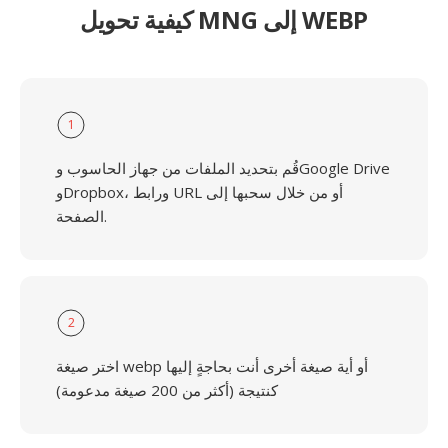
كيفية تحويل MNG إلى WEBP
1
قُم بتحديد الملفات من جهاز الحاسوب وGoogle Drive
وDropbox، ورابط URL أو من خلال سحبها إلى
الصفحة.
2
اختر صيغة webp أو أية صيغة أخرى أنت بحاجةٍ إليها
كنتيجة (أكثر من 200 صيغة مدعومة)