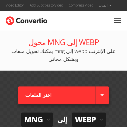
المزيد
Compress Video
Add Subtitles to Video
Video Editor
محول MNG إلى WEBP
يمكنك تحويل ملفات mng إلى webp على الإنترنت
وبشكل مجاني
اختر الملفات
MNG
WEBP
إلى