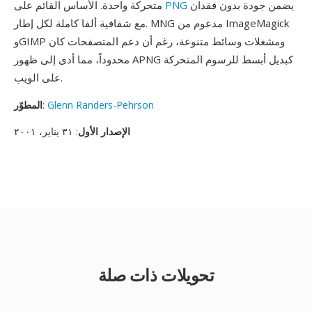
يضمن جودة بدون فقدان
PNG
متحركة واحدة. الأساس القائم على
مع شفافية ألفا كاملة لكل إطار. MNG مدعوم من ImageMagick
وGIMP ومشغلات وسائط متنوعة، رغم أن دعم المتصفحات كان
محدوداً، مما أدى إلى ظهور APNG كبديل أبسط للرسوم المتحركة
على الويب.
Glenn Randers-Pehrson
:
المطوّر
الإصدار الأول
: ٣١ يناير، ٢٠٠١
تحويلات ذات صلة