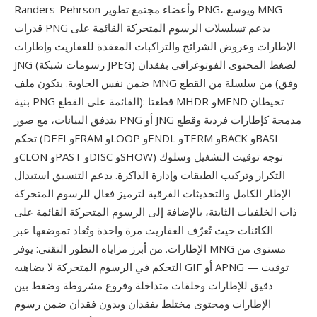
Randers-Pehrson وأعضاء مجتمع تطوير PNG، ويوسع MNG
قدرات PNG بدعم تسلسلات الرسوم المتحركة القائمة على
الإطارات وعروض الشرائح والتراكبات المعقدة للعفاريت وإطارات
JNG (رسومات شبكة JPEG) لضغط المحتوى الفوتوغرافي بفقدان
ضمن نفس الحاوية. يتكون ملف MNG من سلسلة من القطع (وفق
بنية PNG القائمة على القطع): قطعتا MHDR وMEND تحيطان
بتدفق البيانات، مع صور PNG أو JNG مدمجة كإطارات فردية وقطع
تحكم (DEFI وFRAM وLOOP وENDL وTERM وBACK وBASI
وCLON وPAST وDISC وSHOW) توجه توقيت التشغيل وسلوك
التكرار وتركيب الطبقات وإدارة الذاكرة. يدعم التنسيق استبدال
الإطار الكامل والتحديثات الفرقية لترميز فعال للرسوم المتحركة
ذات الخلفيات الثابتة، بالإضافة إلى الرسوم المتحركة القائمة على
الكائنات حيث تُعرّف العفاريت مرة واحدة وتُعاد تموضعها عبر
الإطارات. من أبرز مزاياه التطور التقني: يوفر MNG مستوى من
التحكم في الرسوم المتحركة لا يضاهيه GIF أو APNG — توقيت
دقيق للإطارات وحلقات متداخلة وفروع مشروطة وضغط بين
الإطارات ومحتوى مختلط بفقدان وبدون فقدان ضمن رسوم