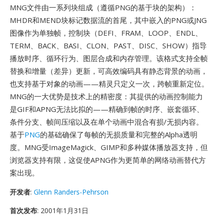
MNG文件由一系列块组成（遵循PNG的基于块的架构）：
MHDR和MEND块标记数据流的首尾，其中嵌入的PNG或JNG
图像作为单独帧，控制块（DEFI、FRAM、LOOP、ENDL、
TERM、BACK、BASI、CLON、PAST、DISC、SHOW）指导
播放时序、循环行为、图层合成和内存管理。该格式支持全帧
替换和增量（差异）更新，可高效编码具有静态背景的动画，
也支持基于对象的动画——精灵只定义一次，跨帧重新定位。
MNG的一大优势是技术上的精密度：其提供的动画控制能力
是GIF和APNG无法比拟的——精确到帧的时序、嵌套循环、
条件分支、帧间压缩以及在单个动画中混合有损/无损内容。
基于
PNG
的基础确保了每帧的无损质量和完整的Alpha透明
度。MNG受ImageMagick、GIMP和多种媒体播放器支持，但
浏览器支持有限，这促使APNG作为更简单的网络动画替代方
案出现。
开发者
:
Glenn Randers-Pehrson
首次发布
: 2001年1月31日