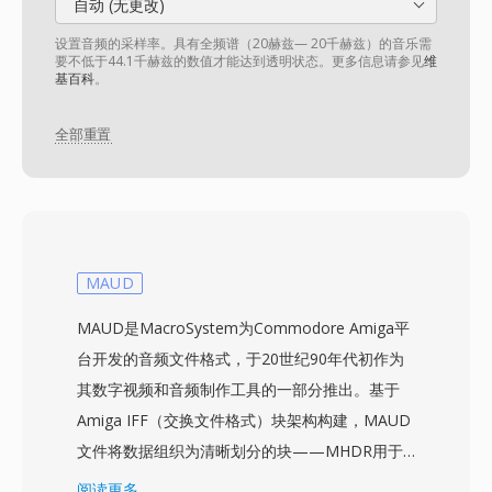
自动 (无更改)
设置音频的采样率。具有全频谱（20赫兹— 20千赫兹）的音乐需
要不低于44.1千赫兹的数值才能达到透明状态。更多信息请参见
维
基百科
。
全部重置
MAUD
MAUD是MacroSystem为Commodore Amiga平
台开发的音频文件格式，于20世纪90年代初作为
其数字视频和音频制作工具的一部分推出。基于
Amiga IFF（交换文件格式）块架构构建，MAUD
文件将数据组织为清晰划分的块——MHDR用于
头部信息，MDAT用于采样数据，以及可选的注释
阅读更多