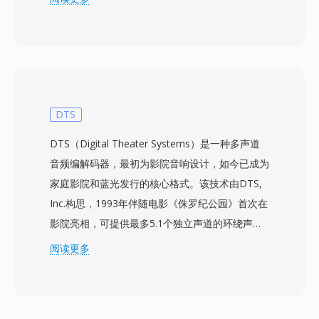
块用于元数据。该格式支持单声道和立体声布局，
位深度为8位或16位，采样率最高48 kHz，在
Amiga硬件上属于专业级规格。同时提供有符号线
性PCM和A-law/mu-law编码，在保真度和文件大
小之间提供选择。MAUD主要应用于Amiga视频制
作社区，MacroSystem Retina和VLab Motion采
DTS
集卡需要标准8SVX格式无法提供的同步音频。如
DTS（Digital Theater Systems）是一种多声道
今通过SoX和libsndfile的转换支持，确保复古
音频编解码器，最初为影院音响设计，如今已成为
Amiga作品仍可被恢复。三个突出优势是：任何块
家庭影院和蓝光发行的核心格式。该技术由DTS,
感知解析器都能导航的清晰IFF结构，领先于典型
Inc.构思，1993年伴随电影《侏罗纪公园》首次在
Amiga音频水平的16位立体声能力，以及为视频
影院亮相，可提供最多5.1个独立声道的环绕声，
渲染留出最大CPU余量的轻量级开销。
比特率通常在768 kbps至1.5 Mbps之间。与依赖
阅读更多
激进心理声学模型的竞争编解码器不同，DTS为每
个声道分配更高的数据预算，保留更精细的空间细
节和低电平动态。该格式使用子带ADPCM结合矢