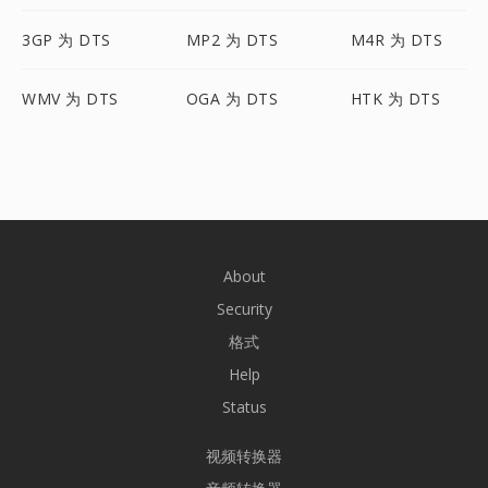
3GP 为 DTS
MP2 为 DTS
M4R 为 DTS
WMV 为 DTS
OGA 为 DTS
HTK 为 DTS
About
Security
格式
Help
Status
视频转换器