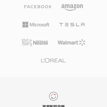
量量化进行编码，产生感知上丰富的声场。其扩展
版本DTS-HD Master Audio增加了无损扩展层，
支持高达24位/192 kHz的比特精确回放。主要优
势包括在AV接收器、游戏主机和车载信息娱乐系
统中的广泛硬件支持，以及强大的错误隐藏能力，
可掩盖光盘或流媒体中的轻微故障。对于需要将环
绕声内容面向物理媒体或高端流媒体发布的用户，
DTS提供了从录音棚混音到客厅播放的成熟解决方
案。
家庭影院音频