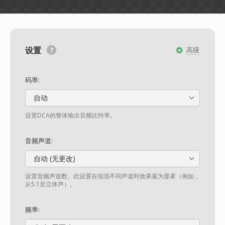
设置
高级
码率:
自动
设置DCA的整体输出音频比特率。
音频声道:
自动 (无更改)
设置音频声道数。此设置在缩混不同声道时效果最为显著（例如，
从5.1至立体声）。
频率: