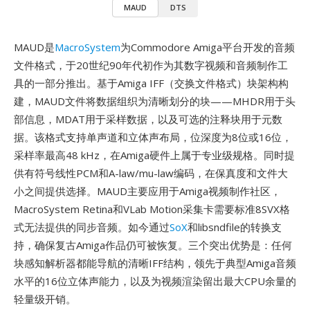
MAUD
DTS
MAUD是
MacroSystem
为Commodore Amiga平台开发的音频
文件格式，于20世纪90年代初作为其数字视频和音频制作工
具的一部分推出。基于Amiga IFF（交换文件格式）块架构构
建，MAUD文件将数据组织为清晰划分的块——MHDR用于头
部信息，MDAT用于采样数据，以及可选的注释块用于元数
据。该格式支持单声道和立体声布局，位深度为8位或16位，
采样率最高48 kHz，在Amiga硬件上属于专业级规格。同时提
供有符号线性PCM和A-law/mu-law编码，在保真度和文件大
小之间提供选择。MAUD主要应用于Amiga视频制作社区，
MacroSystem Retina和VLab Motion采集卡需要标准8SVX格
式无法提供的同步音频。如今通过
SoX
和libsndfile的转换支
持，确保复古Amiga作品仍可被恢复。三个突出优势是：任何
块感知解析器都能导航的清晰IFF结构，领先于典型Amiga音频
水平的16位立体声能力，以及为视频渲染留出最大CPU余量的
轻量级开销。