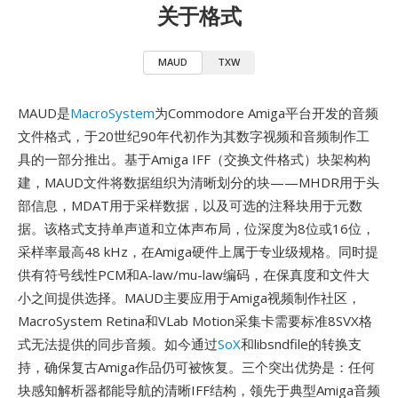
关于格式
MAUD
TXW
MAUD是
MacroSystem
为Commodore Amiga平台开发的音频
文件格式，于20世纪90年代初作为其数字视频和音频制作工
具的一部分推出。基于Amiga IFF（交换文件格式）块架构构
建，MAUD文件将数据组织为清晰划分的块——MHDR用于头
部信息，MDAT用于采样数据，以及可选的注释块用于元数
据。该格式支持单声道和立体声布局，位深度为8位或16位，
采样率最高48 kHz，在Amiga硬件上属于专业级规格。同时提
供有符号线性PCM和A-law/mu-law编码，在保真度和文件大
小之间提供选择。MAUD主要应用于Amiga视频制作社区，
MacroSystem Retina和VLab Motion采集卡需要标准8SVX格
式无法提供的同步音频。如今通过
SoX
和libsndfile的转换支
持，确保复古Amiga作品仍可被恢复。三个突出优势是：任何
块感知解析器都能导航的清晰IFF结构，领先于典型Amiga音频