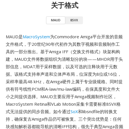
关于格式
MAUD
8SVX
MAUD是
MacroSystem
为Commodore Amiga平台开发的音频
文件格式，于20世纪90年代初作为其数字视频和音频制作工
具的一部分推出。基于Amiga IFF（交换文件格式）块架构构
建，MAUD文件将数据组织为清晰划分的块——MHDR用于头
部信息，MDAT用于采样数据，以及可选的注释块用于元数
据。该格式支持单声道和立体声布局，位深度为8位或16位，
采样率最高48 kHz，在Amiga硬件上属于专业级规格。同时提
供有符号线性PCM和A-law/mu-law编码，在保真度和文件大
小之间提供选择。MAUD主要应用于Amiga视频制作社区，
MacroSystem Retina和VLab Motion采集卡需要标准8SVX格
式无法提供的同步音频。如今通过
SoX
和libsndfile的转换支
持，确保复古Amiga作品仍可被恢复。三个突出优势是：任何
块感知解析器都能导航的清晰IFF结构，领先于典型Amiga音频