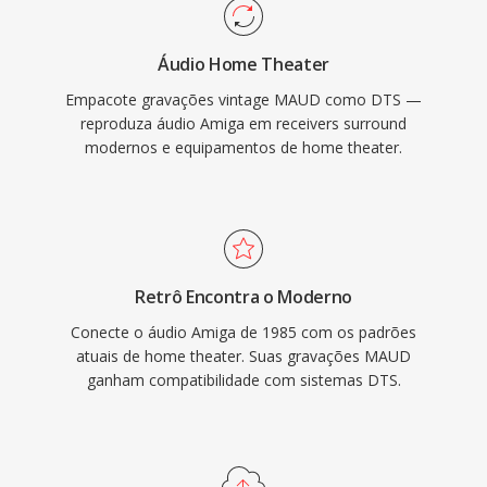
jogos é sistemas de infoentretenimento
automotivo, além de ocultacao robusta de
Áudio Home Theater
erros que mascara pequenas falhas de disco
Empacote gravações vintage MAUD como DTS —
ou streaming. Para quem trabalha com
reproduza áudio Amiga em receivers surround
conteúdo de som surround destinado a mídia
modernos e equipamentos de home theater.
fisica ou streaming de alta qualidade, o DTS
oferece um caminho comprovado do estúdio a
sala de estar.
Retrô Encontra o Moderno
Conecte o áudio Amiga de 1985 com os padrões
atuais de home theater. Suas gravações MAUD
ganham compatibilidade com sistemas DTS.