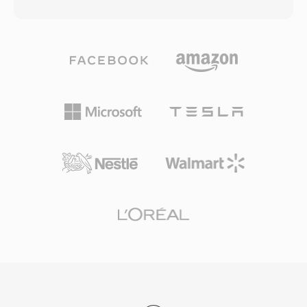
até 5.1 canais discretos de som surround em
produção de vídeo do Amiga, onde às placas
taxas de bits tipicamente entre 768 kbps é 1,5
MacroSystem Retina é VLab Motion
Mbps. Diferente de codecs concorrentes que
demandavam áudio sincronizado que o
se apoiam em modelagem psicoacustica
formato padrão 8SVX não conseguia fornecer.
agressiva, o DTS aloca um orcamento de
Suporte a conversão existe hoje por meio do
dados maior para cada canal, preservando
SoX é libsndfile, garantindo que producoes
detalhes espaciais mais finos é dinamicas de
vintage do Amiga permaneçam recuperaveis.
baixo nível. O formato codifica áudio usando
Três vantagens distintas se destacam:
ADPCM de sub-banda combinado com
estrutura limpa baseada em IFF que qualquer
quantizacao vetorial, produzindo um campo
analisador consciente de blocos pode navegar,
sonoro perceptivelmente rico. Sua variante
capacidade estéreo de 16 bits a frente do
estendida, DTS-HD Master Áudio, adiciona
áudio tipico do Amiga é sobrecarga leve que
uma camada de extensão sem perdas para
deixava máximo poder de CPU para
precisão bit a bit em até 24 bits/192 kHz. Os
renderização de vídeo.
pontos fortes incluem ampla adoção em
hardware como receivers AV, consoles de