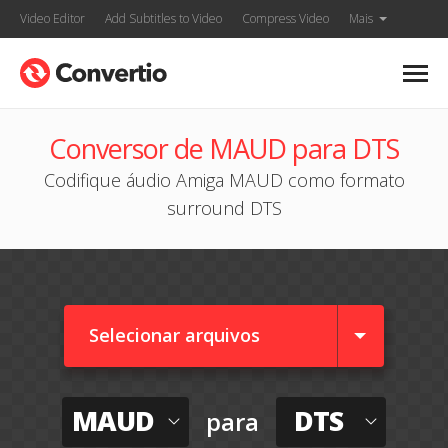
Video Editor
Add Subtitles to Video
Compress Video
Mais
Conversor de MAUD para DTS
Codifique áudio Amiga MAUD como formato
surround DTS
Selecionar arquivos
MAUD
DTS
para