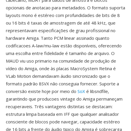
cabecalho, MDAT para dados de amostra é blocos
opcionais de anotacao para metadados. O formato suporta
layouts mono é estéreo com profundidades de bits de 8
ou 16 bits é taxas de amostragem de até 48 kHz, que
representavam especificações de grau profissional no
hardware Amiga. Tanto PCM linear assinado quanto
codificacoes A-law/mu-law estão disponíveis, oferecendo
uma escolha entre fidelidade é tamanho de arquivo. O
MAUD viu uso primario na comunidade de produção de
vídeo do Amiga, onde às placas MacroSystem Retina é
VLab Motion demandavam áudio sincronizado que o
formato padrão 8SVX não conseguia fornecer. Suporte a
conversão existe hoje por meio do
SoX
é libsndfile,
garantindo que producoes vintage do Amiga permaneçam
recuperaveis. Três vantagens distintas se destacam:
estrutura limpa baseada em IFF que qualquer analisador
consciente de blocos pode navegar, capacidade estéreo
de 16 bits a frente do áudio tipico do Amiga é sobrecarga