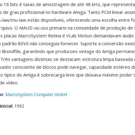
ou 16 bits é taxas de amostragem de até 48 kHz, que represent
s de grau profissional no hardware Amiga. Tanto PCM linear assi
A-law/mu-law estão disponíveis, oferecendo uma escolha entre fi
rquivo. O MAUD viu uso primario na comunidade de produção de 
às placas MacroSystem Retina é VLab Motion demandavam áudio 
 padrão 8SVX não conseguia fornecer. Suporte a conversão exist
 libsndfile, garantindo que producoes vintage do Amiga perman
 Três vantagens distintas se destacam: estrutura limpa baseada
isador consciente de blocos pode navegar, capacidade estéreo de
io tipico do Amiga é sobrecarga leve que deixava máximo poder
de vídeo.
or
:
MacroSystem Computer GmbH
nicial
: 1992