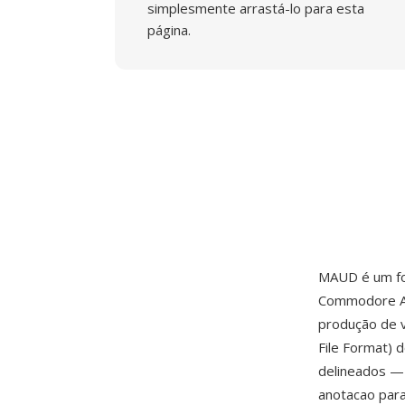
simplesmente arrastá-lo para esta
página.
MAUD é um fo
Commodore Am
produção de v
File Format)
delineados —
anotacao par