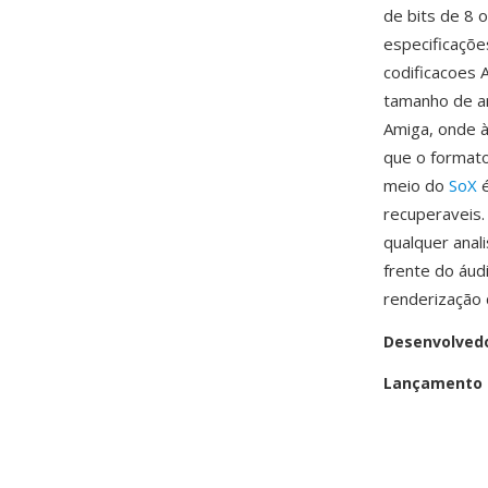
de bits de 8 
especificaçõe
codificacoes 
tamanho de a
Amiga, onde 
que o formato
meio do
SoX
é
recuperaveis.
qualquer anal
frente do áud
renderização 
Desenvolved
Lançamento i