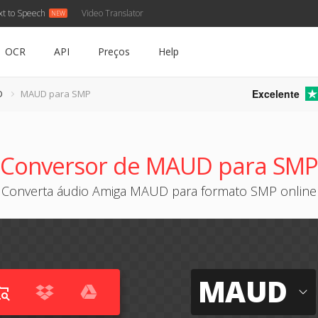
xt to Speech
Video Translator
OCR
API
Preços
Help
Excelente
D
MAUD para SMP
Conversor de MAUD para SMP
Converta áudio Amiga MAUD para formato SMP online
MAUD