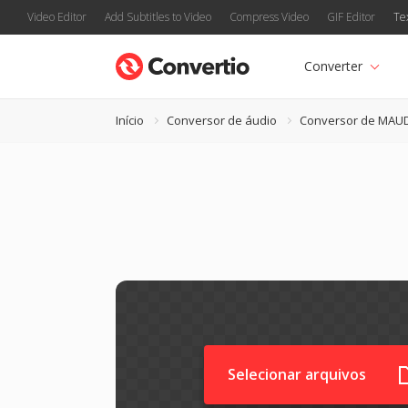
Video Editor
Add Subtitles to Video
Compress Video
GIF Editor
Te
Converter
Início
Conversor de áudio
Conversor de MAU
Selecionar arquivos