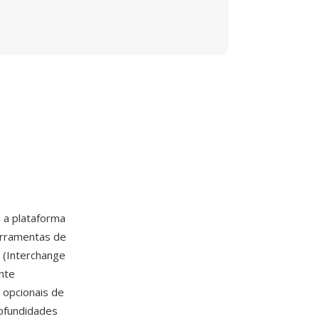
 a plataforma
erramentas de
F (Interchange
nte
opcionais de
ofundidades