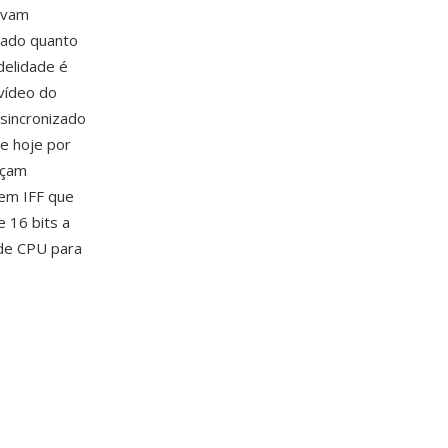
avam
nado quanto
delidade é
vídeo do
sincronizado
e hoje por
eçam
 em IFF que
 16 bits a
 de CPU para