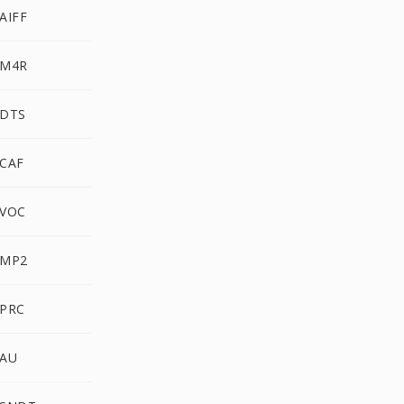
AIFF
 M4R
 DTS
 CAF
 VOC
 MP2
 PRC
 AU