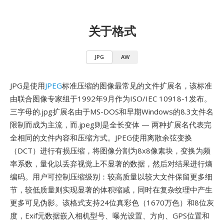
关于格式
JPG
AW
JPG是使用
JPEG
标准压缩的图像最常见的文件扩展名，该标准
由联合图像专家组于1992年9月作为ISO/IEC 10918-1发布。
三字母的.jpg扩展名由于MS-DOS和早期Windows的8.3文件名
限制而成为主流，而.jpeg则是全长变体 — 两种扩展名代表完
全相同的文件内容和压缩方式。JPEG使用离散余弦变换
（DCT）进行有损压缩，将图像分割为8x8像素块，变换为频
率系数，量化以丢弃视觉上不显著的数据，然后对结果进行熵
编码。用户可控制压缩级别：较高质量以较大文件保留更多细
节，较低质量则实现显著的体积缩减，同时在复杂纹理中产生
更多可见伪影。该格式支持24位真彩色（1670万色）和8位灰
度，Exif元数据嵌入相机型号、曝光设置、方向、GPS位置和