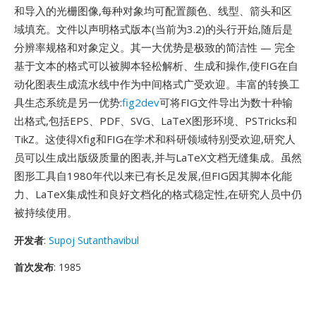
和导入的光栅图像,每种对象均可配置颜色、线型、箭头和区
域填充。文件以声明格式版本(当前为3.2)的头行开始,随后是
分辨率规格和对象定义。其一大优势是极致的简洁性 — 完全
基于文本的格式可以被脚本轻松解析、生成和操作,使FIG在自
动化图表生成流水线中作为中间格式广受欢迎。丰富的转换工
具生态系统是另一优势:
fig2dev
可将FIG文件导出为数十种输
出格式,包括EPS、PDF、SVG、LaTeX图形环境、PSTricks和
TikZ。这使得Xfig和FIG在学术和科研领域特别受欢迎,研究人
员可以生成出版级质量的图表,并与LaTeX文档无缝集成。虽然
图形工具自1980年代以来已有长足发展,但FIG因其脚本化能
力、LaTeX集成性和良好文档化的格式稳定性,在研究人员中仍
被持续使用。
开发者
:
Supoj Sutanthavibul
首次发布
: 1985