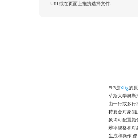
URL或在页面上拖拽选择文件.
FIG是
Xfig
的原
萨斯大学奥斯汀分
由一行或多行
持复合对象(
象均可配置颜
辨率规格和对
生成和操作,