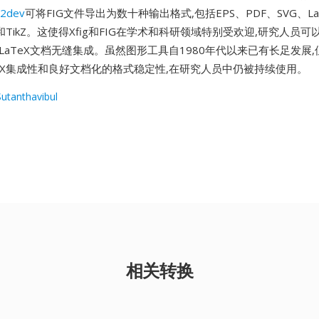
g2dev
可将FIG文件导出为数十种输出格式,包括EPS、PDF、SVG、L
cks和TikZ。这使得Xfig和FIG在学术和科研领域特别受欢迎,研究人员
LaTeX文档无缝集成。虽然图形工具自1980年代以来已有长足发展,
TeX集成性和良好文档化的格式稳定性,在研究人员中仍被持续使用。
Sutanthavibul
相关转换