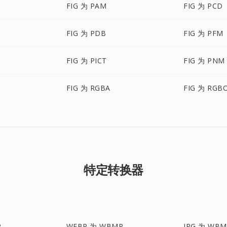
FIG 为 PAM
FIG 为 PCD
FIG 为 PDB
FIG 为 PFM
FIG 为 PICT
FIG 为 PNM
FIG 为 RGBA
FIG 为 RGB
特定转换器
P
WEBP 为 WBMP
JPG 为 WBM