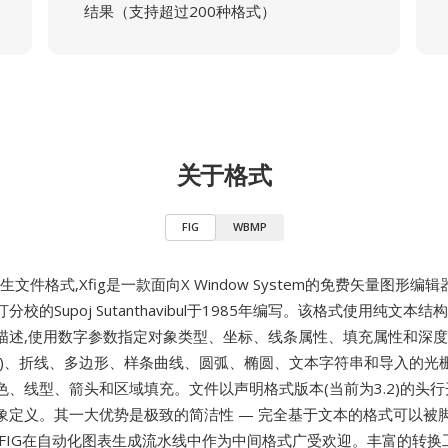
结果（支持超过200种格式）
关于格式
FIG
WBMP
生文件格式,Xfig是一款面向X Window System的免费矢量图形编
校的Supoj Sutanthavibul于1985年编写。该格式使用纯文本
描述,使用数字参数指定对象类型、坐标、线条属性、填充属性和深度排
组)、折线、多边形、样条曲线、圆弧、椭圆、文本字符串和导入的光栅
色、线型、箭头和区域填充。文件以声明格式版本(当前为3.2)的头行
象定义。其一大优势是极致的简洁性 — 完全基于文本的格式可以被
使FIG在自动化图表生成流水线中作为中间格式广受欢迎。丰富的转换