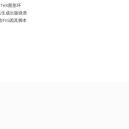
aTeX图形环
可以生成出版级质
但FIG因其脚本