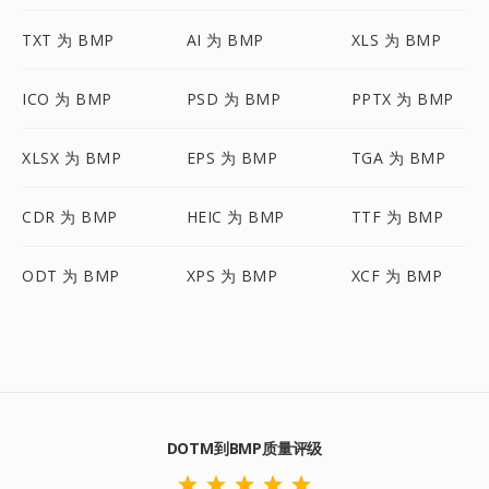
TXT 为 BMP
AI 为 BMP
XLS 为 BMP
ICO 为 BMP
PSD 为 BMP
PPTX 为 BMP
XLSX 为 BMP
EPS 为 BMP
TGA 为 BMP
CDR 为 BMP
HEIC 为 BMP
TTF 为 BMP
ODT 为 BMP
XPS 为 BMP
XCF 为 BMP
DOTM到BMP质量评级