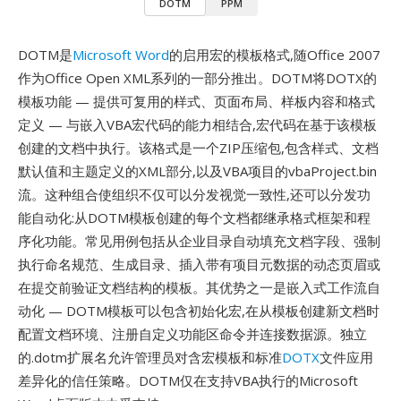
DOTM
PPM
DOTM是
Microsoft Word
的启用宏的模板格式,随Office 2007
作为Office Open XML系列的一部分推出。DOTM将DOTX的
模板功能 — 提供可复用的样式、页面布局、样板内容和格式
定义 — 与嵌入VBA宏代码的能力相结合,宏代码在基于该模板
创建的文档中执行。该格式是一个ZIP压缩包,包含样式、文档
默认值和主题定义的XML部分,以及VBA项目的vbaProject.bin
流。这种组合使组织不仅可以分发视觉一致性,还可以分发功
能自动化:从DOTM模板创建的每个文档都继承格式框架和程
序化功能。常见用例包括从企业目录自动填充文档字段、强制
执行命名规范、生成目录、插入带有项目元数据的动态页眉或
在提交前验证文档结构的模板。其优势之一是嵌入式工作流自
动化 — DOTM模板可以包含初始化宏,在从模板创建新文档时
配置文档环境、注册自定义功能区命令并连接数据源。独立
的.dotm扩展名允许管理员对含宏模板和标准
DOTX
文件应用
差异化的信任策略。DOTM仅在支持VBA执行的Microsoft