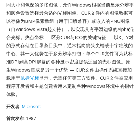
同大小和色深的多张图像，允许Windows根据当前显示分辨率
和颜色设置选择最合适的光标图像。CUR文件内的图像数据可
以存储为BMP像素数组（用于旧版兼容）或嵌入的PNG图像
（自Windows Vista起支持），以实现具有平滑边缘的Alpha混
合光标。热点坐标 — 区分CUR与ICO的关键特征 — 以X、Y对
的形式存储在目录条目头中，通常指向箭头尖端或十字准线的
中心。其一大优势在于多分辨率打包：单个CUR文件可为从标
准DPI到高DPI屏幕的各种显示密度提供适当的光标图像。原
生Windows集成是另一个优势 — CUR文件由操作系统直接加
载用于
鼠标光标
显示，无需任何第三方软件。CUR文件被应用
程序开发者和主题创建者用来定制各种Windows环境中的指针
体验。
开发者
:
Microsoft
首次发布
: 1987