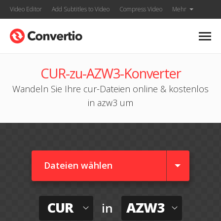
Video Editor
Add Subtitles to Video
Compress Video
Mehr
CUR-zu-AZW3-Konverter
Wandeln Sie Ihre cur-Dateien online & kostenlos
in azw3 um
Dateien wählen
CUR
AZW3
in