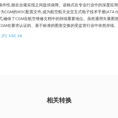
操作性,能在合规实现之间提供保障。该格式在专业行业中的深度应
为CGM的W3C配置文件,成为航空航天业交互式电子技术手册(ATA iSpe
式,确保了CGM在航空维修文档中的持续重要地位。虽然通用矢量图
,但CGM在要求认证的、基于标准的图形交换的受监管行业中依然存续。
C JTC 1/SC 24
相关转换