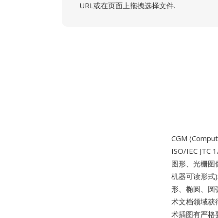
URL或在页面上拖拽选择文件.
CGM (Compute
ISO/IEC
图形、光栅图
机器可读形式
形、椭圆、圆
术文档领域获
术插图有严格要