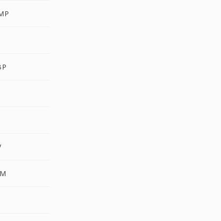
MP
R
BP
V
LM