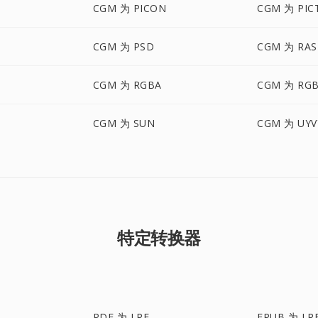
CGM 为 PICON
CGM 为 PIC
CGM 为 PSD
CGM 为 RAS
CGM 为 RGBA
CGM 为 RG
CGM 为 SUN
CGM 为 UYV
特定转换器
PDF 为 LRF
EPUB 为 LR