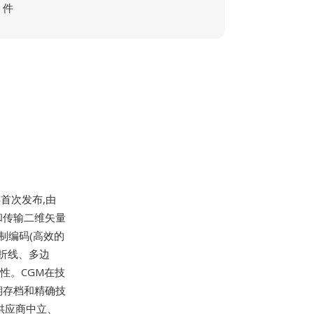
件
年首次发布,由
储和传输二维矢量
制编码(高效的
折线、多边
性。CGM在技
期存档和精确技
了供应商中立、