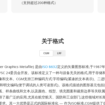
（支持超过200种格式）
关于格式
CGM
LRF
r Graphics Metafile) 是由
ISO 8632
定义的矢量图形标准,于1987
 JTC 1/SC 24委员会开发。该标准定义了一种与设备无关的格式,用于存
像和文本。CGM支持三种编码方式:字符编码(紧凑的文本表示)、二进
)和明文编码(便于调试的人类可读形式)。该格式描述的图形基元包括
弧、样条曲线和文本,以及颜色、线型、填充图案和裁剪边界等关联属
得了最广泛的应用,尤其在航空航天、国防和工业部门,这些领域对长
求。其一大优势是正式的国际标准化 — 作为ISO标准,CGM提供