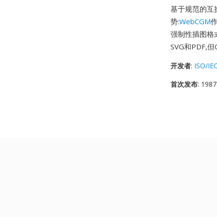
基于规范的互
势:
WebCGM
作
强制性插图格
SVG和PDF
开发者
:
ISO/IE
首次发布
: 1987