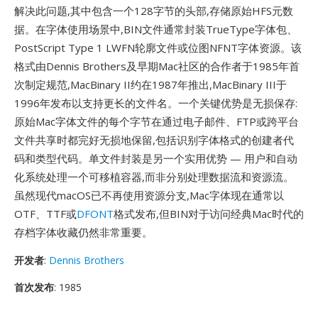
解决此问题,其中包含一个128字节的头部,存储原始HFS元数
据。在字体使用场景中,BIN文件通常封装TrueType字体包、
PostScript Type 1 LWFN轮廓文件或位图NFNT字体资源。该
格式由Dennis Brothers及早期Mac社区的合作者于1985年首
次制定规范,MacBinary II约在1987年推出,MacBinary III于
1996年发布以支持更长的文件名。一个关键优势是无损保存:
原始Mac字体文件的每个字节在通过电子邮件、FTP或跨平台
文件共享时都完好无损地保留,包括识别字体格式的创建者代
码和类型代码。单文件封装是另一个实用优势 — 用户和自动
化系统处理一个可移植容器,而非分别处理数据流和资源流。
虽然现代macOS已不再使用资源分支,Mac字体现在通常以
OTF、TTF或
DFONT
格式发布,但BIN对于访问经典Mac时代的
存档字体收藏仍然非常重要。
开发者
:
Dennis Brothers
首次发布
: 1985