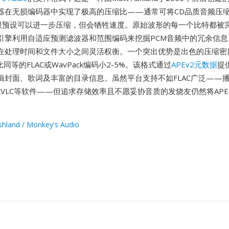
器在无损编码器中实现了极高的压缩比——通常可将CD品质音频压
，极限预设可以进一步压缩，但会牺牲速度。原始波形的每一个比特都被
引擎利用自适应预测滤波器和范围编码来挖掘PCM音频中的冗余信息
在处理时间和文件大小之间灵活权衡。一个突出优势是出色的压缩密
同等的FLAC或WavPack编码小2-5%。该格式通过
APEv2元数据
提
辑封面、歌词及丰富的目录信息。虽然平台支持不如FLAC广泛——
000或VLC等软件——但追求存储效率且不愿妥协音质的发烧友仍然将AP
shland / Monkey's Audio