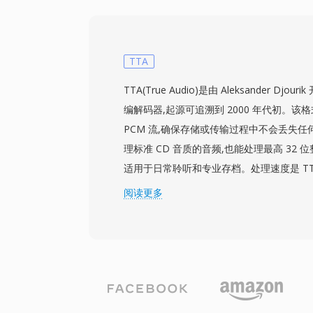
该格式通过APEv2元数据提供强大的标签
及丰富的目录信息。虽然平台支持不如FLA
foobar2000或VLC等软件——但追求
友仍然将APE视为首选的音频归档格式。
TTA
TTA(True Audio)是由 Aleksander Dj
编解码器,起源可追溯到 2000 年代初。
PCM 流,确保存储或传输过程中不会丢失任
理标准 CD 音质的音频,也能处理最高 32 
适用于日常聆听和专业存档。处理速度是 TT
编解码器在不占用大量 CPU 资源的情况下
阅读更多
老的硬件上也保持轻量化。文件结构支持 ID3v1、
数据标签,因此曲目信息和专辑封面可以随
播放器也提供了硬件支持,赋予 TTA 相对
优势。开源参考实现以 GNU GPL 许可证
集成。尽管 FLAC 等新型编解码器在无损
份额,TTA 仍然服务于那些重视其简洁性和