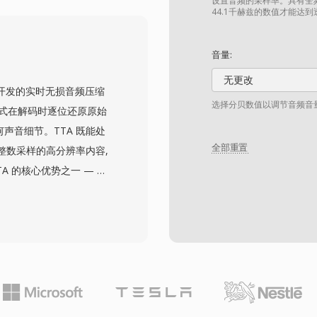
功能，支持专辑封面、歌词
设置音频的采样率。具有全频
44.1千赫兹的数值才能达
C广泛——播放需要
存储效率且不愿妥协音质的发烧
音量:
无更改
ourik 开发的实时无损音频压缩
选择分贝数值以调节音频音量。
该格式在解码时逐位还原原始
何声音细节。TTA 既能处
全部重置
位整数采样的高分辨率内容,
A 的核心优势之一 — 该
实现快速编解码,即使在较
ID3v2 和 APEv2 元
音频一同携带。多款便携式
于某些竞争无损格式的实用
发布,鼓励社区采用和第三方
音频领域占据了更大的市场
透明压缩的用户。