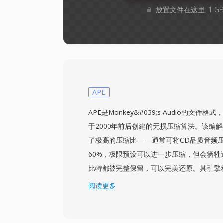
放置文件在这里. 1 
APE
APE是Monkey&#039;s Audio的文件格式，
于2000年前后创建的无损压缩算法。该编
了极高的压缩比——通常可将CD品质音频压
60%，极限预设可以进一步压缩，但会牺牲
比特都被完整保留，可以完美还原。其引擎
范围编码来挖掘PCM音频中的冗余信息，
阅读更多
处理时间和文件大小之间灵活权衡。一个突
度：测试表明APE文件通常比同等的FLAC或W