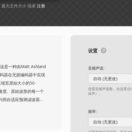
GB 最大文件大小 或者
注册
设置
这是一种由Matt Ashland
音频声道:
解码器在无损编码器中实现
自动 (无更改)
缩至原始大小的50-
设置音频声道数。此设置在缩
速度。原始波形的每一个
体声）。
利用自适应预测滤波器和
多级压缩选项让用户可以在
频率:
出优势是出色的压缩密
自动 (无更改)
avPack编码小2-5%。