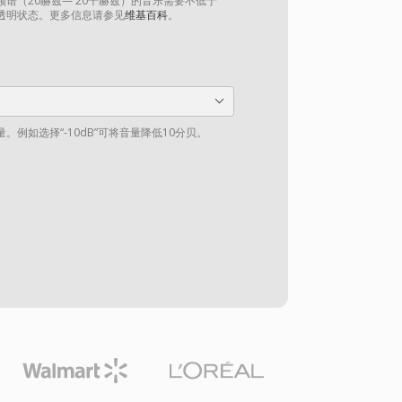
谱（20赫兹— 20千赫兹）的音乐需要不低于
到透明状态。更多信息请参见
维基百科
。
例如选择“-10dB”可将音量降低10分贝。