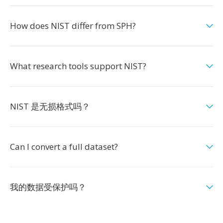
How does NIST differ from SPH?
What research tools support NIST?
NIST 是无损格式吗？
Can I convert a full dataset?
我的数据受保护吗？