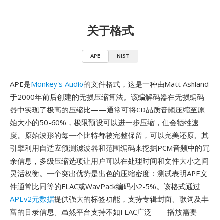
关于格式
APE
NIST
APE是
Monkey's Audio
的文件格式，这是一种由Matt Ashland
于2000年前后创建的无损压缩算法。该编解码器在无损编码
器中实现了极高的压缩比——通常可将CD品质音频压缩至原
始大小的50-60%，极限预设可以进一步压缩，但会牺牲速
度。原始波形的每一个比特都被完整保留，可以完美还原。其
引擎利用自适应预测滤波器和范围编码来挖掘PCM音频中的冗
余信息，多级压缩选项让用户可以在处理时间和文件大小之间
灵活权衡。一个突出优势是出色的压缩密度：测试表明APE文
件通常比同等的FLAC或WavPack编码小2-5%。该格式通过
APEv2元数据
提供强大的标签功能，支持专辑封面、歌词及丰
富的目录信息。虽然平台支持不如FLAC广泛——播放需要