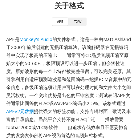
关于格式
APE
TXW
APE是
Monkey's Audio
的文件格式，这是一种由Matt Ashland
于2000年前后创建的无损压缩算法。该编解码器在无损编码
器中实现了极高的压缩比——通常可将CD品质音频压缩至原
始大小的50-60%，极限预设可以进一步压缩，但会牺牲速
度。原始波形的每一个比特都被完整保留，可以完美还原。其
引擎利用自适应预测滤波器和范围编码来挖掘PCM音频中的冗
余信息，多级压缩选项让用户可以在处理时间和文件大小之间
灵活权衡。一个突出优势是出色的压缩密度：测试表明APE文
件通常比同等的FLAC或WavPack编码小2-5%。该格式通过
APEv2元数据
提供强大的标签功能，支持专辑封面、歌词及丰
富的目录信息。虽然平台支持不如FLAC广泛——播放需要
foobar2000或VLC等软件——但追求存储效率且不愿妥协音
质的发烧友仍然将APE视为首选的音频归档格式。