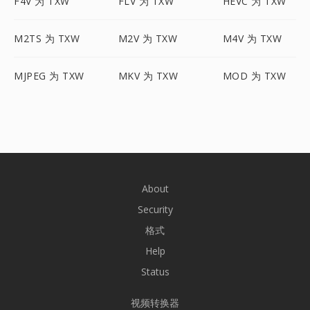
F4V 为 TXW
FLV 为 TXW
HEVC 为 TXW
M2TS 为 TXW
M2V 为 TXW
M4V 为 TXW
MJPEG 为 TXW
MKV 为 TXW
MOD 为 TXW
About
Security
格式
Help
Status
视频转换器