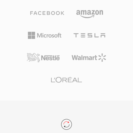
文件结构支持 ID3v1、ID3v2 和 APEv2 元数据标
签,因此曲目信息和专辑封面可以随音频一同携
带。多款便携式播放器也提供了硬件支持,赋予
TTA 相对于某些竞争无损格式的实用优势。开源
参考实现以 GNU GPL 许可证发布,鼓励社区采用
和第三方集成。尽管 FLAC 等新型编解码器在无损
音频领域占据了更大的市场份额,TTA 仍然服务于
那些重视其简洁性和透明压缩的用户。