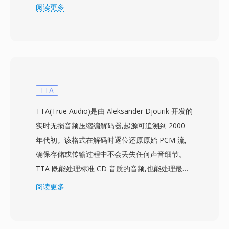
作为MPEG-1规范的一部分成为国际标准。MP3文
阅读更多
件可以不同的比特率进行编码，常见范围从128
kbps到320 kbps，让用户可以在文件大小和音频
保真度之间灵活取舍。高效的压缩、广泛的设备兼
容性和小巧的文件体积使该格式成为数字音乐革命
的驱动力，使音乐的实际存储和互联网分发成为可
能。时至今日，MP3仍是几乎所有媒体播放器、
TTA
操作系统和便携设备上兼容性最广的音频格式之
TTA(True Audio)是由 Aleksander Djourik 开发的
一。
实时无损音频压缩编解码器,起源可追溯到 2000
年代初。该格式在解码时逐位还原原始 PCM 流,
确保存储或传输过程中不会丢失任何声音细节。
TTA 既能处理标准 CD 音质的音频,也能处理最高
32 位整数采样的高分辨率内容,适用于日常聆听和
阅读更多
专业存档。处理速度是 TTA 的核心优势之一 —
该编解码器在不占用大量 CPU 资源的情况下实现
快速编解码,即使在较老的硬件上也保持轻量化。