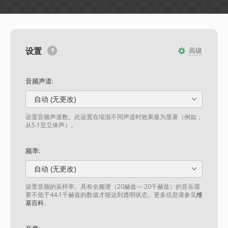
设置
高级
音频声道:
自动 (无更改)
设置音频声道数。此设置在缩混不同声道时效果最为显著（例如，
从5.1至立体声）。
频率:
自动 (无更改)
设置音频的采样率。具有全频谱（20赫兹— 20千赫兹）的音乐需
要不低于44.1千赫兹的数值才能达到透明状态。更多信息请参见
维
基百科
。