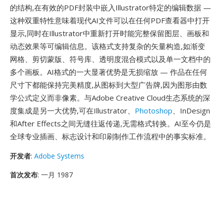
的结构,在有效的PDF封装中嵌入Illustrator特定的编辑数据 —
这种双重特性意味着现代AI文件可以在任何PDF查看器中打开
显示,同时在Illustrator中重新打开时能完整保留图层、画板和
动态效果等可编辑信息。该格式支持复杂的矢量构造,如渐变
网格、剪切蒙版、符号库、透明度混合模式以及单一文档中的
多个画板。AI格式的一大显著优势是无损缩放 — 作品在任何
尺寸下都能保持完美精度,从图标到大型广告牌,因为图形由数
学公式定义而非像素。与Adobe Creative Cloud生态系统的深
度集成是另一大优势,可在Illustrator、
Photoshop
、InDesign
和After Effects之间无缝往返传递,无需格式转换。AI至今仍是
全球专业插画、标志设计和印刷制作工作流程中的事实标准。
开发者
:
Adobe Systems
首次发布
: 一月 1987