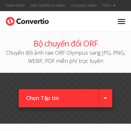
Video Editor
Add Subtitles to Video
Compress Video
Thêm
Bộ chuyển đổi ORF
Chuyển đổi ảnh raw ORF Olympus sang JPG, PNG,
WEBP, PDF miễn phí trực tuyến
Chọn Tập tin