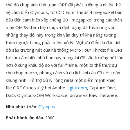
chế độ chụp ảnh tính toán. ORF đã phát triển qua nhiều thế
hệ cảm biến Olympus, từ CCD Four Thirds 4 megapixel ban
đầu đến cảm biến xếp chồng 20+ megapixel trong các thân
máy OM System hiện tại, và định dạng đã thích ứng với
những thay đổi này trong khi vẫn duy trì khả năng tương
thích ngược trong phần mềm xử lý. Một ưu điểm là đặc tính
độ sâu trường nét của hệ thống Micro Four Thirds: file ORF
từ các cảm biến nhỏ hơn này mang lại độ sâu trường nét lớn
hơn ở cùng khẩu độ so với full-frame, một lợi thế thực sự
cho chụp macro, phong cảnh và du lịch khi cần độ nét toàn
khung hình. Hỗ trợ xử lý rộng rãi là một điểm mạnh khác —
file ORF được xử lý bởi Adobe
Lightroom
, Capture One,
DxO, Olympus/OM Workspace, dcraw và RawTherapee.
Nhà phát triển
:
Olympus
Phát hành lần đầu
: 2000