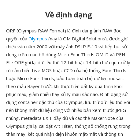
Về định dạng
ORF (Olympus RAW Format) là định dạng ảnh RAW độc
quyền của
Olympus
(nay là OM Digital Solutions), được giới
thiệu vào năm 2000 với máy ảnh DSLR E-10 và tiếp tục sử
dụng trên toàn bộ dòng Micro Four Thirds OM-D và PEN.
File ORF ghi lại dữ liệu thô 12-bit hoặc 14-bit chưa qua xử lý
từ cảm biến Live MOS hoặc CCD của hệ thống Four Thirds
hoặc Micro Four Thirds, bảo toàn toàn bộ dữ liệu mosaic
theo mẫu Bayer trước khi thực hiện bất kỳ quá trình khôi
phục màu, giảm nhiễu hay xử lý màu sắc nào. Định dạng sử
dụng container đặc thù của Olympus, lưu trữ dữ liệu thô với
nén không mất dữ liệu cùng với nhiều bản xem trước JPEG
nhúng, metadata EXIF đầy đủ và các thẻ MakerNote của
Olympus ghi lại cài đặt Art Filter, thông số chống rung trong
thân máy, kết quả nhận diện khuôn mặt/mắt và thông tin