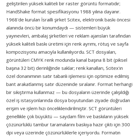
geliştirilen yüksek kaliteli bir raster görüntü formatıdır;
HandShake format spesifikasyonu 1988 yılına dayanır.
1968'de kurulan İsrailli şirket Scitex, elektronik baskı öncesi
alanında öncü bir konumdaydı — sistemleri büyük
yayınevleri, ambalaj şirketleri ve reklam ajansları tarafından
yüksek kaliteli baskı üretimi için renk ayrımı, rötuş ve sayfa
kompozisyonu amacıyla kullanılıyordu. SCT dosyaları,
görüntüleri CMYK renk modunda kanal başına 8 bit (piksel
başına 32 bit) derinliğinde saklar; renk kanalları, Scitex'ın
özel donanımının satır tabanlı işlemesi için optimize edilmiş
bant arakatlanmış satır düzeninde sıralanır. Format herhangi
bir sıkıştırma kullanmaz — bu dosyaların üzerinde çalışıldığı
özel iş istasyonlarında dosya boyutundan ziyade doğrudan
erişim ve işlem hızı önceliklendirilmiştir. SCT görüntüleri
genellikle çok büyüktü — saydam film ve baskıların yüksek
çözünürlüklü tambur taramalarını baskıya hazır çıktı için 300
dpi veya üzerinde çözünürlüklerle içeriyordu. Formatın