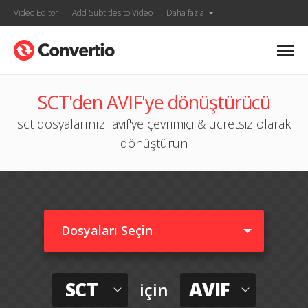
Video Editor
Add Subtitles to Video
Daha fazla
SCT'den AVIF'ye dönüştürücü
sct dosyalarınızı avif'ye çevrimiçi & ücretsiz olarak
dönüştürün
Dosyaları Seçin
SCT
AVIF
için